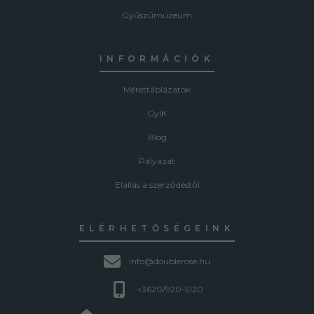
Gyűszűmúzeum
INFORMÁCIÓK
Mérettáblázatok
GyIK
Blog
Pályázat
Elállás a szerződéstől
ELÉRHETŐSÉGEINK
info@doublerose.hu
+3620/920-5120