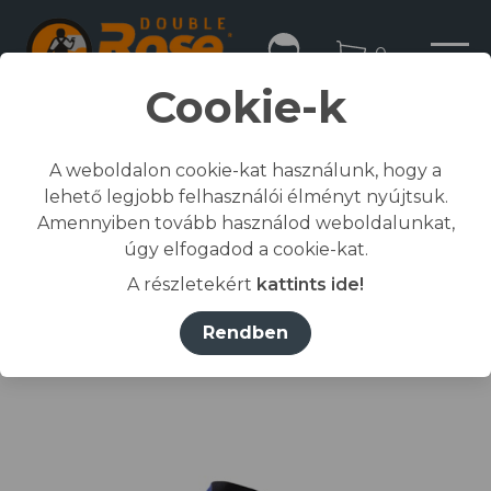
0
Cookie-k
A weboldalon cookie-kat használunk, hogy a
lehető legjobb felhasználói élményt nyújtsuk.
Kezdőlap
Amennyiben tovább használod weboldalunkat,
/
Összes termék
úgy elfogadod a cookie-kat.
/
Munkaruházat
A részletekért
kattints ide!
/
dzseki, kabát
/
COMMANDER II MUNKAKABÁT királykék L
Rendben