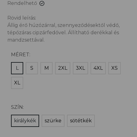
Rendelhető
Rövid leírás:
Állig érő húzózárral, szennyeződésektől védő,
tépőzáras cipzárfedővel. Állítható derékkal és
mandzsettával.
MÉRET:
L
S
M
2XL
3XL
4XL
XS
XL
SZÍN:
királykék
szürke
sötétkék