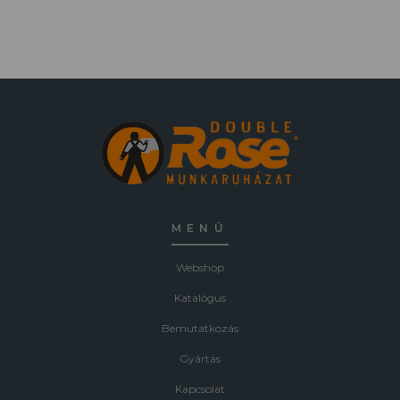
MENÜ
Webshop
Katalógus
Bemutatkozás
Gyártás
Kapcsolat