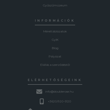
Gyűszűmúzeum
INFORMÁCIÓK
Mérettáblázatok
GyIK
Blog
Pályázat
Elállás a szerződéstől
ELÉRHETŐSÉGEINK
info@doublerose.hu
+3620/920-5120