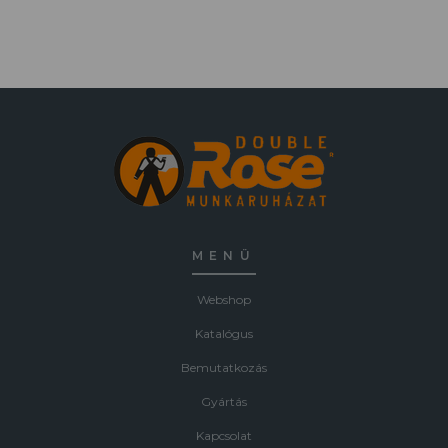
MENÜ
Webshop
Katalógus
Bemutatkozás
Gyártás
Kapcsolat