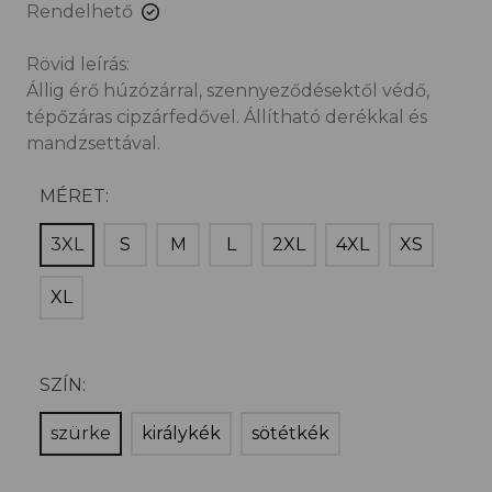
Rendelhető
Rövid leírás:
Állig érő húzózárral, szennyeződésektől védő,
tépőzáras cipzárfedővel. Állítható derékkal és
mandzsettával.
MÉRET:
3XL
S
M
L
2XL
4XL
XS
XL
SZÍN:
szürke
királykék
sötétkék