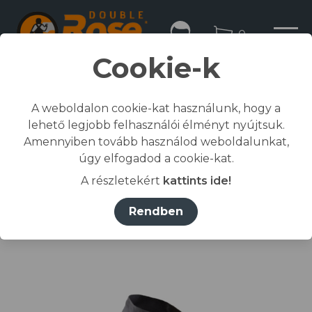
0
Cookie-k
A weboldalon cookie-kat használunk, hogy a
lehető legjobb felhasználói élményt nyújtsuk.
Kezdőlap
Amennyiben tovább használod weboldalunkat,
/
Összes termék
úgy elfogadod a cookie-kat.
/
Munkaruházat
A részletekért
kattints ide!
/
dzseki, kabát
/
COMMANDER II MUNKAKABÁT szürke 3XL
Rendben