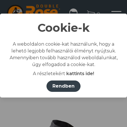
0
Cookie-k
A weboldalon cookie-kat használunk, hogy a
lehető legjobb felhasználói élményt nyújtsuk.
Kezdőlap
Amennyiben tovább használod weboldalunkat,
/
Összes termék
úgy elfogadod a cookie-kat.
/
Munkaruházat
A részletekért
kattints ide!
/
dzseki, kabát
/
COMMANDER II MUNKAKABÁT szürke S
Rendben