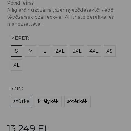
Rövid leírás:
Állig érő húzózárral, szennyeződésektől védő,
tépőzáras cipzárfedővel. Állítható derékkal és
mandzsettával.
MÉRET:
S
M
L
2XL
3XL
4XL
XS
XL
SZÍN:
szürke
királykék
sötétkék
13 249 Ft