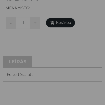
MENNYISÉG:
-
+
Kosárba
LEÍRÁS
Feltöltés alatt