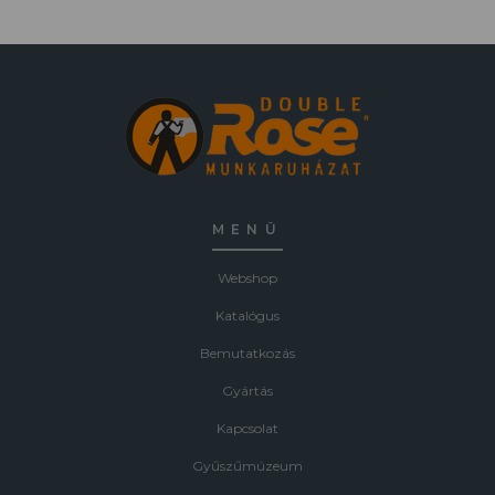
MENÜ
Webshop
Katalógus
Bemutatkozás
Gyártás
Kapcsolat
Gyűszűmúzeum