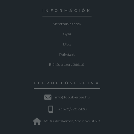
INFORMÁCIÓK
Mérettáblázatok
GyIK
Blog
Pályázat
Elállás a szerződéstől
ELÉRHETŐSÉGEINK
info@doublerose.hu
+3620/920-5120
6000 Kecskemét, Szolnoki út 20.