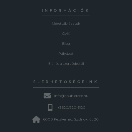
INFORMÁCIÓK
Mérettáblázatok
GyIK
Blog
Pályázat
Elállás a szerződéstől
ELÉRHETŐSÉGEINK
info@doublerose.hu
+3620/920-5120
6000 Kecskemét, Szolnoki út 20.