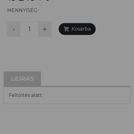
MENNYISÉG:
-
+
Kosárba
LEÍRÁS
Feltöltés alatt