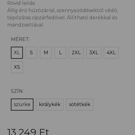
Rövid leírás:
Állig érő húzózárral, szennyeződésektől védő,
tépőzáras cipzárfedővel. Állítható derékkal és
mandzsettával.
MÉRET:
XL
S
M
L
2XL
3XL
4XL
XS
SZÍN:
szürke
királykék
sötétkék
13 249 Ft