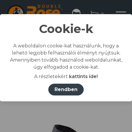
0
Cookie-k
A weboldalon cookie-kat használunk, hogy a
lehető legjobb felhasználói élményt nyújtsuk.
Kezdőlap
Amennyiben tovább használod weboldalunkat,
/
Összes termék
úgy elfogadod a cookie-kat.
/
Munkaruházat
A részletekért
kattints ide!
/
dzseki, kabát
/
COMMANDER II MUNKAKABÁT szürke XL
Rendben