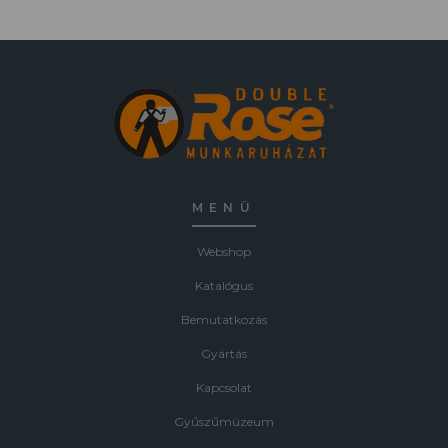
MENÜ
Webshop
Katalógus
Bemutatkozás
Gyártás
Kapcsolat
Gyűszűmúzeum