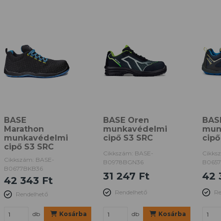
BASE
BASE Oren
BAS
Marathon
munkavédelmi
mun
munkavédelmi
cipő S3 SRC
cipő
cipő S3 SRC
Cikkszám: BASE-
Cikks
Cikkszám: BASE-
B0978BGN36
B065
B0677BKB36
31 247 Ft
42 
42 343 Ft
Rendelhető
Re
Rendelhető
db
Kosárba
db
Kosárba