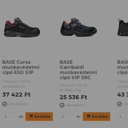
BASE Cursa
BASE
BAS
munkavédelmi
Garribaldi
mun
cipő ESD S1P
munkavédelmi
cipő
cipő S1P SRC
Cikkszám: BASE-
Cikks
Cikkszám: BASE-
B0953BKD36
B100
B0155BLO36
37 422 Ft
43 
25 536 Ft
Rendelhető
Re
Rendelhető
db
Kosárba
db
Kosárba