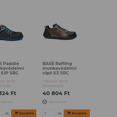
E Paddle
BASE Rafting
kavédelmi
munkavédelmi
 S1P SRC
cipő S3 SRC
zám: BASE-
Cikkszám: BASE-
7NYR36
B0609BRK39
324 Ft
40 804 Ft
ndelhető
Rendelhető
db
Kosárba
db
Kosárba