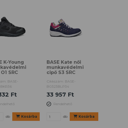
E K-Young
BASE Kate női
kavédelmi
munkavédelmi
 O1 SRC
cipő S3 SRC
zám: BASE-
Cikkszám: BASE-
8BKR36
B0323BLP34
332 Ft
33 957 Ft
ndelhető
Rendelhető
db
Kosárba
db
Kosárba