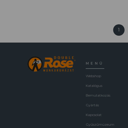
1
MENÜ
Webshop
Katalógus
Bemutatkozás
Gyártás
Kapcsolat
Gyűszűmúzeum