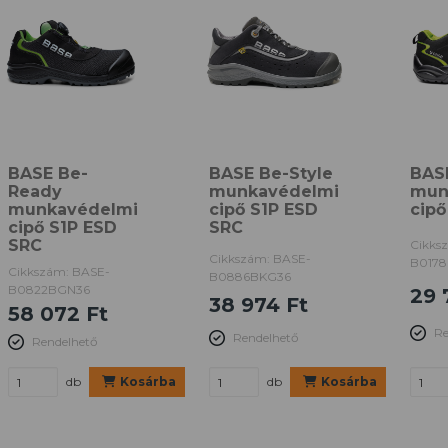
BASE Be-
BASE Be-Style
BAS
Ready
munkavédelmi
mun
munkavédelmi
cipő S1P ESD
cipő
cipő S1P ESD
SRC
SRC
Cikks
Cikkszám: BASE-
B017
Cikkszám: BASE-
B0886BKG36
B0822BGN36
29 
38 974 Ft
58 072 Ft
Re
Rendelhető
Rendelhető
db
Kosárba
db
Kosárba