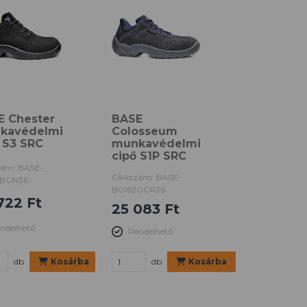
E Chester
BASE
kavédelmi
Colosseum
 S3 SRC
munkavédelmi
cipő S1P SRC
zám: BASE-
Cikkszám: BASE-
8BGN36
B0163GCR36
722 Ft
25 083 Ft
ndelhető
Rendelhető
db
Kosárba
db
Kosárba