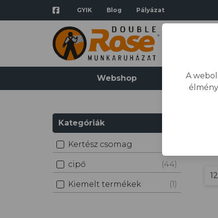
GYIK
Blog
Pályázat
A webol
Webshop
Katalógus
élmény
Kategóriák
ci
Kertész csomag
(1)
cipő
(44)
Kiemelt termékek
(1)