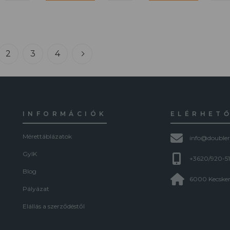
2
3
4
INFORMÁCIÓK
ELÉRHET
Mérettáblázatok
info@doubler
GyIK
+3620/920-5
Blog
6000 Kecskem
Pályázat
Elállás a szerződéstől