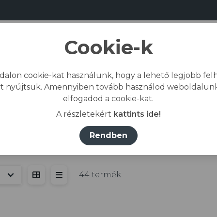
Cookie-k
dalon cookie-kat használunk, hogy a lehető legjobb felh
Bemutatkozás
Gyártás
Kapcs
t nyújtsuk. Amennyiben tovább használod weboldalunk
elfogadod a cookie-kat.
Kezdőlap
/
A részletekért
kattints ide!
Rendben
pő
44 termék