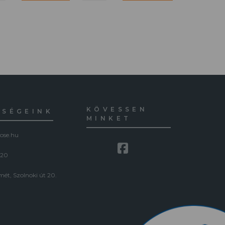
KÖVESSEN
ŐSÉGEINK
MINKET
ose.hu
120
ét, Szolnoki út 20.