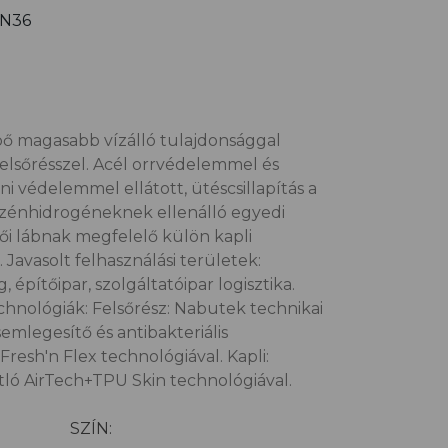
N36
ő magasabb vízálló tulajdonsággal
lsőrésszel. Acél orrvédelemmel és
ni védelemmel ellátott, ütéscsillapítás a
 szénhidrogéneknek ellenálló egyedi
s női lábnak megfelelő külön kapli
. Javasolt felhasználási területek:
építőipar, szolgáltatóipar logisztika.
chnológiák: Felsőrész: Nabutek technikai
emlegesítő és antibakteriális
Fresh'n Flex technológiával. Kapli:
tló AirTech+TPU Skin technológiával.
SZÍN: