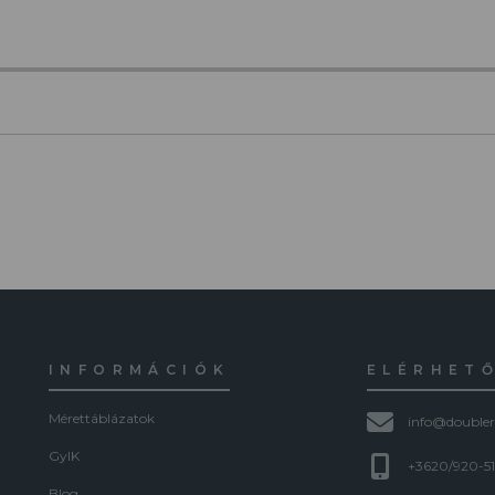
INFORMÁCIÓK
ELÉRHET
Mérettáblázatok
info@doubler
GyIK
+3620/920-5
Blog