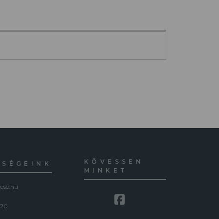
KÖVESSEN
ŐSÉGEINK
MINKET
ose.hu
120