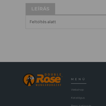
LEÍRÁS
Feltöltés alatt
MENÜ
Webshop
Katalógus
Bemutatkozás