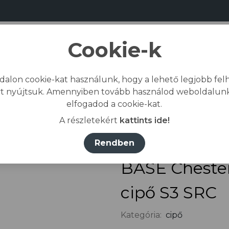
Cookie-k
dalon cookie-kat használunk, hogy a lehető legjobb felh
Bemutatkozás
Gyártás
Kapcs
t nyújtsuk. Amennyiben tovább használod weboldalunk
elfogadod a cookie-kat.
ezdőlap
/
Összes termék
/
Lábvédelem
/
cipő
/
A részletekért
kattints ide!
Rendben
BASE Cheste
cipő S3 SRC
Kategória:
cipő