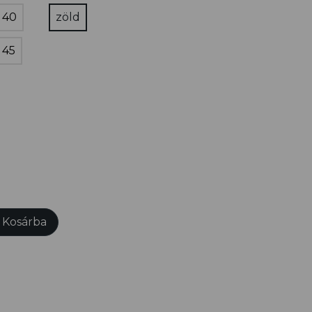
40
zöld
45
Kosárba