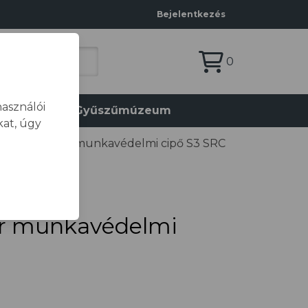
Bejelentkezés
0
asználói
olat
Gyűszűmúzeum
at, úgy
BASE Chester munkavédelmi cipő S3 SRC
r munkavédelmi