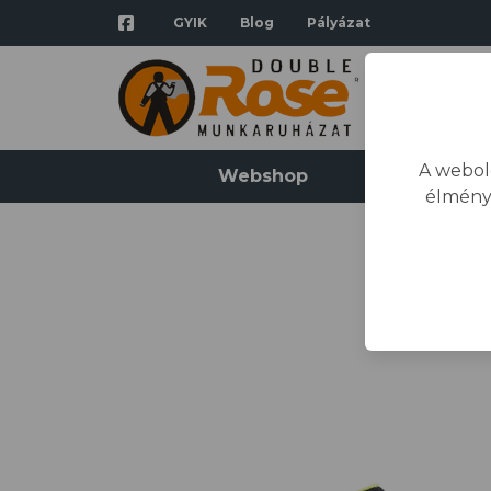
GYIK
Blog
Pályázat
A webol
Webshop
Katalógus
élmény
K