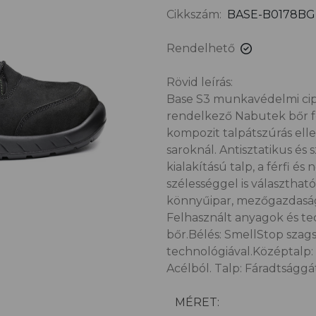
Cikkszám:
BASE-B0178BG
Rendelhető
Rövid leírás:
Base S3 munkavédelmi cip
rendelkező Nabutek bőr fe
kompozit talpátszúrás elle
saroknál. Antisztatikus és
kialakítású talp, a férfi é
szélességgel is választható
könnyűipar, mezőgazdaság, 
Felhasznált anyagok és te
bőr.Bélés: SmellStop szags
technológiával.Középtalp: 
Acélból. Talp: Fáradtsággá
MÉRET: