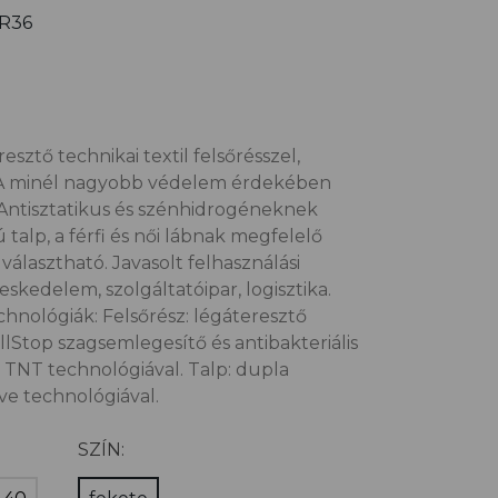
R36
sztő technikai textil felsőrésszel,
l. A minél nagyobb védelem érdekében
. Antisztatikus és szénhidrogéneknek
ú talp, a férfi és női lábnak megfelelő
 választható. Javasolt felhasználási
skedelem, szolgáltatóipar, logisztika.
hnológiák: Felsőrész: légáteresztő
ellStop szagsemlegesítő és antibakteriális
 TNT technológiával. Talp: dupla
ve technológiával.
SZÍN: