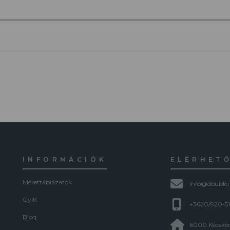
INFORMÁCIÓK
ELÉRHET
Mérettáblázatok
info@doubler
GyIK
+3620/920-5
Blog
6000 Kecskem