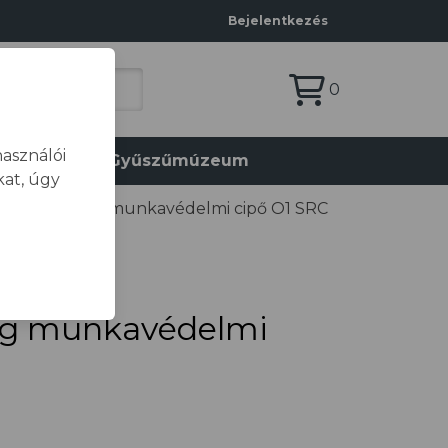
Bejelentkezés
0
asználói
olat
Gyűszűmúzeum
at, úgy
ASE K-Young munkavédelmi cipő O1 SRC
g munkavédelmi