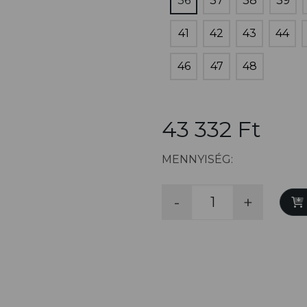
36
37
38
39
41
42
43
44
46
47
48
43 332 Ft
MENNYISÉG:
-
+