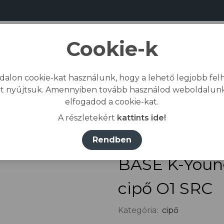
Cookie-k
dalon cookie-kat használunk, hogy a lehető legjobb felh
Bemutatkozás
Gyártás
Kapcs
t nyújtsuk. Amennyiben tovább használod weboldalunk
elfogadod a cookie-kat.
zdőlap
/
Összes termék
/
Lábvédelem
/
cipő
/
B
A részletekért
kattints ide!
Rendben
BASE K-Youn
cipő O1 SRC
Kategória:
cipő