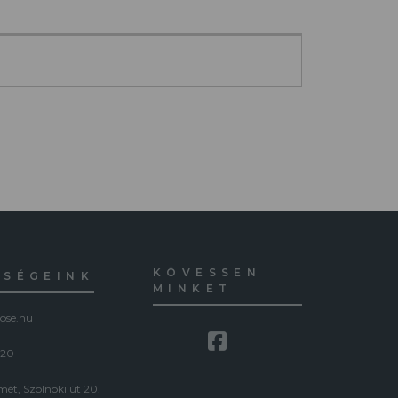
KÖVESSEN
ŐSÉGEINK
MINKET
ose.hu
120
ét, Szolnoki út 20.