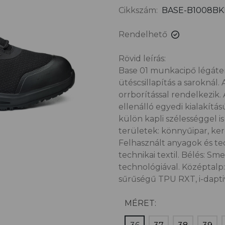
Cikkszám:
BASE-B1008BK
Rendelhető
Rövid leírás:
Base 01 munkacipő légátere
ütéscsillapítás a sarokná
orrborítással rendelkezik
ellenálló egyedi kialakítás
külön kapli szélességgel is
területek: könnyűipar, kere
Felhasznált anyagok és tec
technikai textil. Bélés: Sm
technológiával. Középtalp:
sűrűségű TPU RXT, i-dapti
MÉRET: