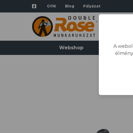
GYIK
Blog
Pályázat
A webol
Webshop
Katalógus
élmény
Ke