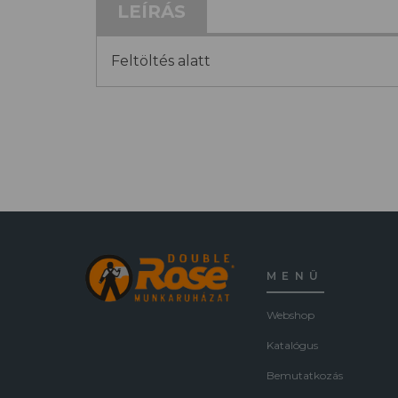
LEÍRÁS
Feltöltés alatt
MENÜ
Webshop
Katalógus
Bemutatkozás