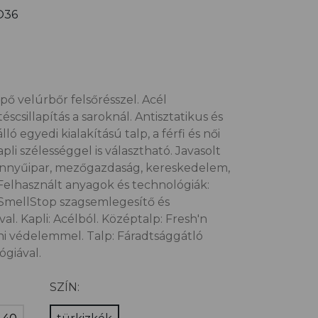
O36
ő velúrbőr felsőrésszel. Acél
scsillapítás a saroknál. Antisztatikus és
 egyedi kialakítású talp, a férfi és női
li szélességgel is választható. Javasolt
könnyűipar, mezőgazdaság, kereskedelem,
. Felhasznált anyagok és technológiák:
: SmellStop szagsemlegesítő és
val. Kapli: Acélból. Középtalp: Fresh'n
eni védelemmel. Talp: Fáradtsággátló
giával.
SZÍN: