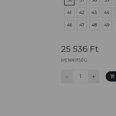
36
37
38
39
41
42
43
44
46
47
48
49
25 536 Ft
MENNYISÉG:
-
+