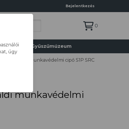
Bejelentkezés
0
asználói
olat
Gyűszűmúzeum
at, úgy
E Garribaldi munkavédelmi cipő S1P SRC
aldi munkavédelmi