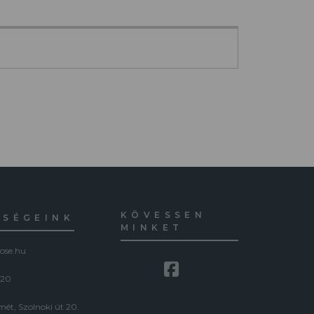
KÖVESSEN
ŐSÉGEINK
MINKET
ose.hu
120
ét, Szolnoki út 20.