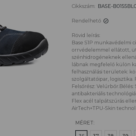
Cikkszám:
BASE-B0155BL
Rendelhető
Rövid leírás:
Base S1P munkavédelmi cip
orrvédelemmel ellátott, üté
szénhidrogéneknek ellenálló
lábnak megfelelő külön kap
felhasználási területek: 
szolgáltatóipar, logisztika
Felsőrész: Velúrbőr.Bélés
antibakteriális technológiá
Flex acél talpátszúrás ell
AirTech+TPU-Skin technoló
MÉRET: