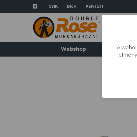
GYIK
Blog
Pályázat
A webol
Webshop
Katalógus
élmény
Kezd