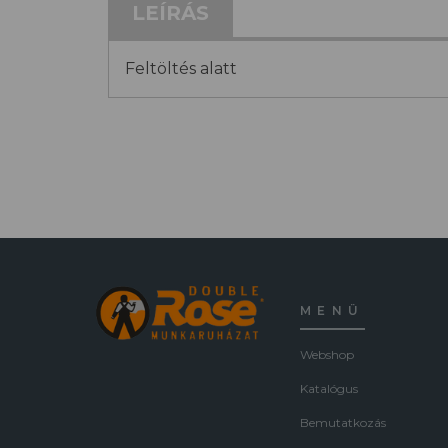
LEÍRÁS
Feltöltés alatt
MENÜ
Webshop
Katalógus
Bemutatkozás