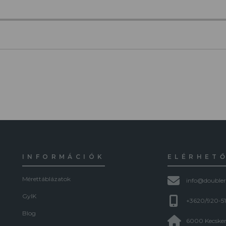
INFORMÁCIÓK
ELÉRHET
Mérettáblázatok
info@doubler
GyIK
+3620/920-5
Blog
6000 Kecskem