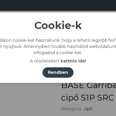
Cookie-k
dalon cookie-kat használunk, hogy a lehető legjobb felh
Bemutatkozás
Gyártás
Kapcs
t nyújtsuk. Amennyiben tovább használod weboldalunk
elfogadod a cookie-kat.
őlap
/
Összes termék
/
Lábvédelem
/
cipő
/
BAS
A részletekért
kattints ide!
Rendben
BASE Garrib
cipő S1P SRC
Kategória:
cipő