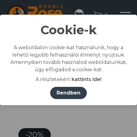
0
Cookie-k
A weboldalon cookie-kat használunk, hogy a
lehető legjobb felhasználói élményt nyújtsuk.
Kezdőlap
Amennyiben tovább használod weboldalunkat,
/
Összes termék
úgy elfogadod a cookie-kat.
/
Munkaruházat
A részletekért
kattints ide!
/
nadrág
/
Portwest Texo rövidnadrág tengerészkék XS
Rendben
-20%