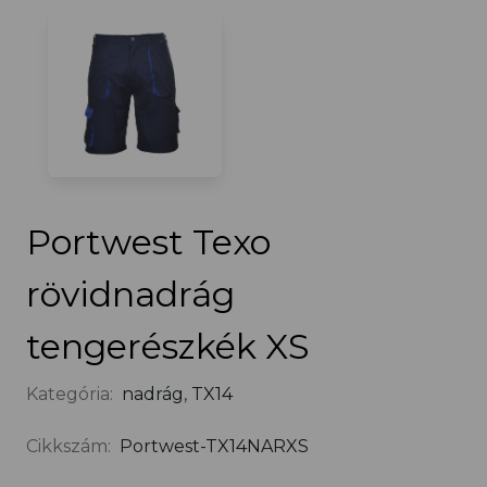
Portwest Texo
rövidnadrág
tengerészkék XS
Kategória:
nadrág
,
TX14
Cikkszám:
Portwest-TX14NARXS