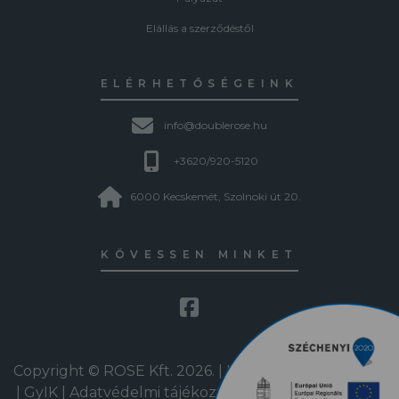
Elállás a szerződéstől
ELÉRHETŐSÉGEINK
info@doublerose.hu
+3620/920-5120
6000 Kecskemét, Szolnoki út 20.
KÖVESSEN MINKET
Copyright © ROSE Kft. 2026. | Minden jog fenntartva
|
GyIK
|
Adatvédelmi tájékoztató
|
DREAM4SYS ERP