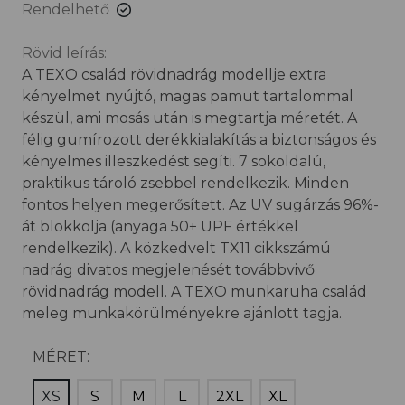
Rendelhető
Rövid leírás:
A TEXO család rövidnadrág modellje extra
kényelmet nyújtó, magas pamut tartalommal
készül, ami mosás után is megtartja méretét. A
félig gumírozott derékkialakítás a biztonságos és
kényelmes illeszkedést segíti. 7 sokoldalú,
praktikus tároló zsebbel rendelkezik. Minden
fontos helyen megerősített. Az UV sugárzás 96%-
át blokkolja (anyaga 50+ UPF értékkel
rendelkezik). A közkedvelt TX11 cikkszámú
nadrág divatos megjelenését továbbvivő
rövidnadrág modell. A TEXO munkaruha család
meleg munkakörülményekre ajánlott tagja.
MÉRET:
XS
S
M
L
2XL
XL