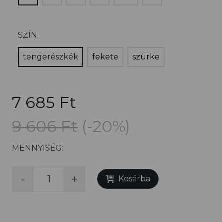
SZÍN:
tengerészkék
fekete
szürke
7 685 Ft
9 606 Ft
(-20%)
MENNYISÉG:
-
+
Kosárba