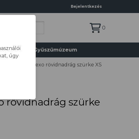
Bejelentkezés
0
asználói
olat
Gyűszűmúzeum
at, úgy
/
Portwest Texo rövidnadrág szürke XS
o rövidnadrág szürke