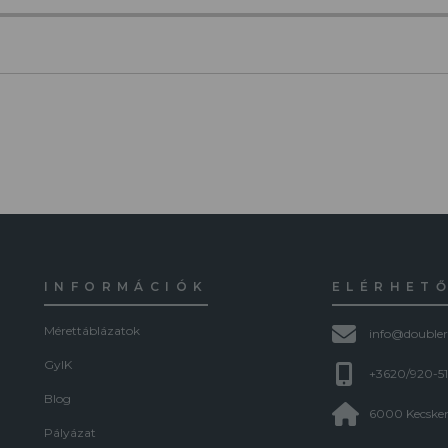
INFORMÁCIÓK
ELÉRHET
Mérettáblázatok
info@doubler
GyIK
+3620/920-5
Blog
6000 Kecskem
Pályázat