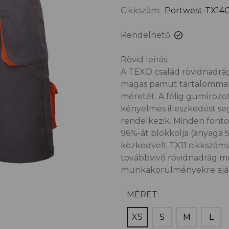
Cikkszám:
Portwest-TX1
Rendelhető
Rövid leírás:
A TEXO család rövidnadrág
magas pamut tartalommal 
méretét. A félig gumírozot
kényelmes illeszkedést seg
rendelkezik. Minden fonto
96%-át blokkolja (anyaga 
közkedvelt TX11 cikkszám
továbbvivő rövidnadrág m
munkakörülményekre ajánl
MÉRET:
XS
S
M
L