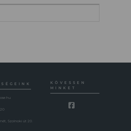
KÖVESSEN
ŐSÉGEINK
MINKET
ose.hu
120
ét, Szolnoki út 20.