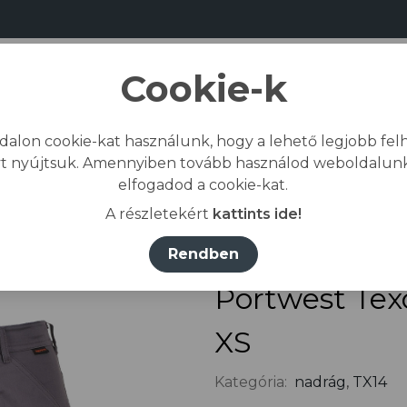
Cookie-k
dalon cookie-kat használunk, hogy a lehető legjobb felh
Bemutatkozás
Gyártás
Kapcs
t nyújtsuk. Amennyiben tovább használod weboldalunk
elfogadod a cookie-kat.
dőlap
/
Összes termék
/
Munkaruházat
/
nadrág
A részletekért
kattints ide!
Rendben
Portwest Tex
XS
Kategória:
nadrág
,
TX14