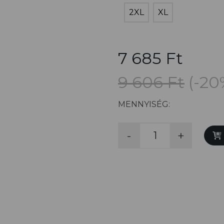
2XL
XL
7 685 Ft
9 606 Ft
(-20
MENNYISÉG:
-
+