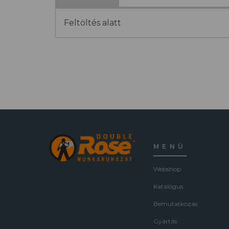
Feltöltés alatt
MENÜ
Webshop
Katalógus
Bemutatkozás
Gyártás