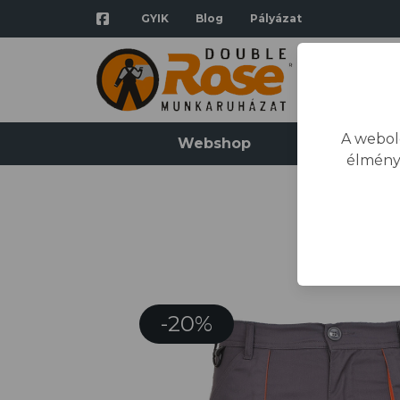
GYIK
Blog
Pályázat
A webol
Webshop
Katalógus
élmény
Kez
-20%