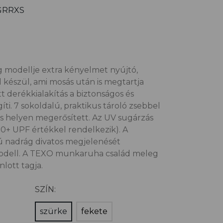
4GRRXS
 modellje extra kényelmet nyújtó,
készül, ami mosás után is megtartja
t derékkialakítás a biztonságos és
íti. 7 sokoldalú, praktikus tároló zsebbel
s helyen megerősített. Az UV sugárzás
50+ UPF értékkel rendelkezik). A
ú nadrág divatos megjelenését
odell. A TEXO munkaruha család meleg
ott tagja.
SZÍN:
szürke
fekete