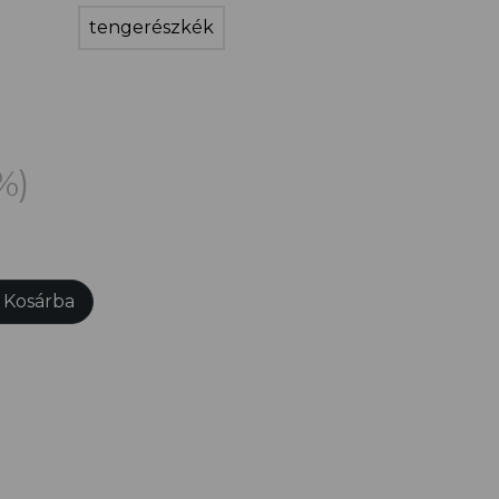
tengerészkék
%)
Kosárba