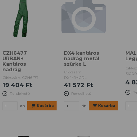
CZH6477
DX4 kantáros
MAL
URBAN+
nadrág metál
Legg
Kantáros
szürke L
Cikks
nadrág
Cikkszám:
61000
Cikkszám: CZH6477
DX441MGRL
4 8
19 404 Ft
41 572 Ft
Re
Rendelhető
Rendelhető
db
Kosárba
db
Kosárba