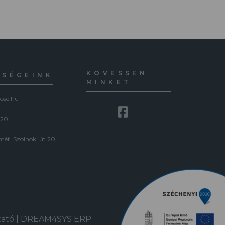
KÖVESSEN
ŐSÉGEINK
MINKET
ose.hu
120
ét, Szolnoki út 20.
tató
|
DREAM4SYS ERP