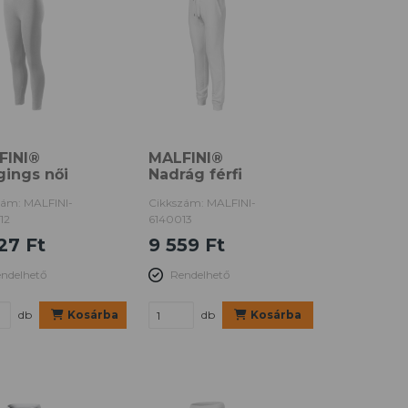
FINI®
MALFINI®
ings női
Nadrág férfi
zám: MALFINI-
Cikkszám: MALFINI-
12
6140013
27 Ft
9 559 Ft
ndelhető
Rendelhető
db
Kosárba
db
Kosárba