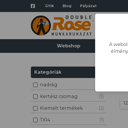
GYIK
Blog
Pályázat
A webol
Webshop
Katalógus
élmény
Kategóriák
na
nadrág
(73)
Kertész csomag
(3)
Kiemelt termékek
(2)
TX14
(1)