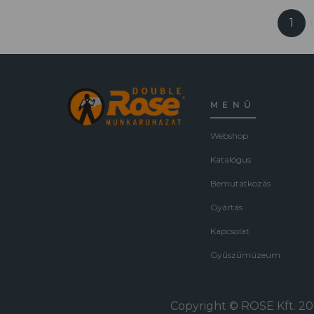
1
MENÜ
Webshop
Katalógus
Bemutatkozás
Gyártás
Kapcsolat
Gyűszűmúzeum
Copyright © ROSE Kft. 202