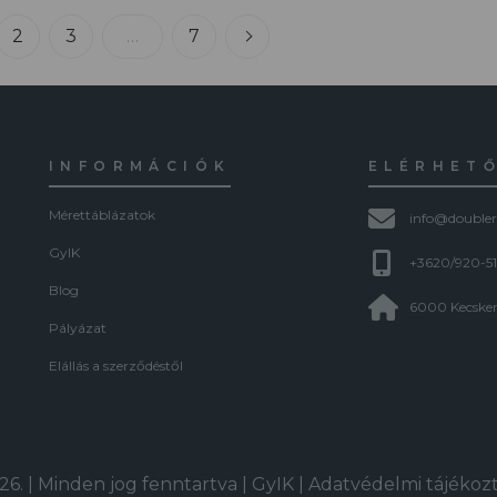
2
3
…
7
INFORMÁCIÓK
ELÉRHET
Mérettáblázatok
info@doubler
GyIK
+3620/920-5
Blog
6000 Kecskem
Pályázat
Elállás a szerződéstől
6. | Minden jog fenntartva |
GyIK
|
Adatvédelmi tájékoz