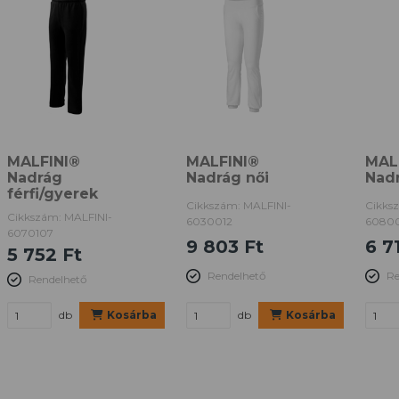
MALFINI®
MALFINI®
MAL
Nadrág
Nadrág női
Nadr
férfi/gyerek
Cikkszám: MALFINI-
Cikks
Cikkszám: MALFINI-
6030012
60800
6070107
9 803 Ft
6 7
5 752 Ft
Rendelhető
Re
Rendelhető
db
Kosárba
db
Kosárba