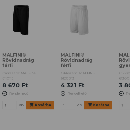
MALFINI®
MALFINI®
MAL
Rövidnadrág
Rövidnadrág
Röv
férfi
férfi
gye
Cikkszám: MALFINI-
Cikkszám: MALFINI-
Cikks
6110113
6120013
61300
8 670 Ft
4 321 Ft
3 8
Rendelhető
Rendelhető
Re
db
Kosárba
db
Kosárba