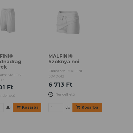
FINI®
MALFINI®
idnadrág
Szoknya női
rek
Cikkszám: MALFINI-
zám: MALFINI-
6040012
07
6 713 Ft
01 Ft
Rendelhető
ndelhető
db
Kosárba
db
Kosárba