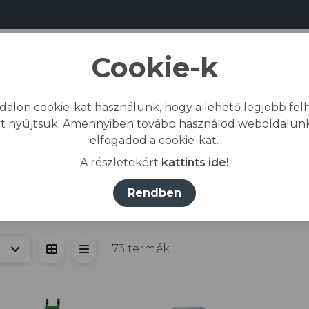
Cookie-k
dalon cookie-kat használunk, hogy a lehető legjobb felh
Bemutatkozás
Gyártás
Kapcs
t nyújtsuk. Amennyiben tovább használod weboldalunk
elfogadod a cookie-kat.
Kezdőlap
/
Öss
A részletekért
kattints ide!
Rendben
drág
73 termék