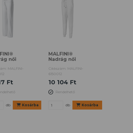
FINI®
MALFINI®
ág női
Nadrág női
zám: MALFINI-
Cikkszám: MALFINI-
12
6150012
17 Ft
10 104 Ft
ndelhető
Rendelhető
db
Kosárba
db
Kosárba