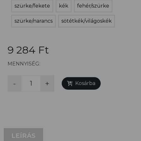
szürke/fekete
kék
fehér/szürke
szürke/narancs
sötétkék/világoskék
9 284 Ft
MENNYISÉG:
-
+
Kosárba
LEÍRÁS