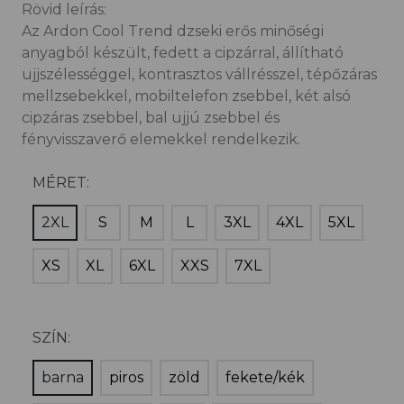
Rövid leírás:
Az Ardon Cool Trend dzseki erős minőségi
anyagból készült, fedett a cipzárral, állítható
ujjszélességgel, kontrasztos vállrésszel, tépőzáras
mellzsebekkel, mobiltelefon zsebbel, két alsó
cipzáras zsebbel, bal ujjú zsebbel és
fényvisszaverő elemekkel rendelkezik.
MÉRET:
2XL
S
M
L
3XL
4XL
5XL
XS
XL
6XL
XXS
7XL
SZÍN:
barna
piros
zöld
fekete/kék