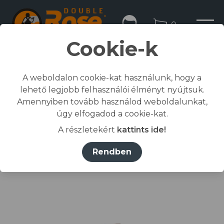
0
Cookie-k
A weboldalon cookie-kat használunk, hogy a
lehető legjobb felhasználói élményt nyújtsuk.
Kezdőlap
Amennyiben tovább használod weboldalunkat,
/
Összes termék
úgy elfogadod a cookie-kat.
/
Munkaruházat
A részletekért
kattints ide!
/
dzseki, kabát
/
COOL TREND DZSEKI barna 2XL
Rendben