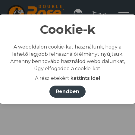
0
Cookie-k
A weboldalon cookie-kat használunk, hogy a
lehető legjobb felhasználói élményt nyújtsuk.
Kezdőlap
Amennyiben tovább használod weboldalunkat,
/
Összes termék
úgy elfogadod a cookie-kat.
/
Munkaruházat
A részletekért
kattints ide!
/
dzseki, kabát
/
COOL TREND DZSEKI kék S
Rendben