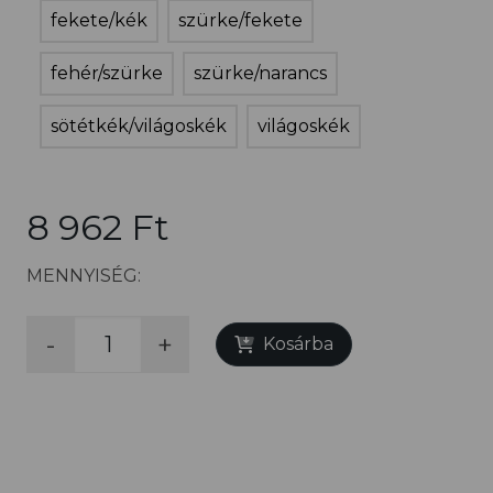
fekete/kék
szürke/fekete
fehér/szürke
szürke/narancs
sötétkék/világoskék
világoskék
8 962 Ft
MENNYISÉG:
-
+
Kosárba