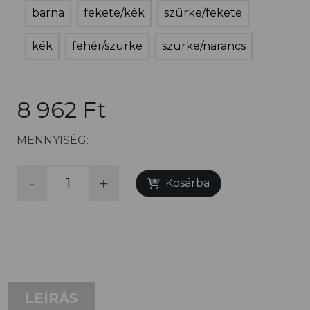
barna
fekete/kék
szürke/fekete
kék
fehér/szürke
szürke/narancs
8 962 Ft
MENNYISÉG:
-
+
Kosárba
LEÍRÁS