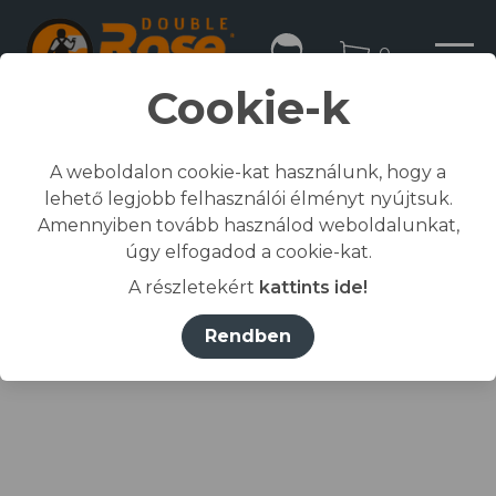
0
Cookie-k
A weboldalon cookie-kat használunk, hogy a
lehető legjobb felhasználói élményt nyújtsuk.
Kezdőlap
Amennyiben tovább használod weboldalunkat,
/
Összes termék
úgy elfogadod a cookie-kat.
/
Munkaruházat
A részletekért
kattints ide!
/
dzseki, kabát
/
COOL TREND DZSEKI sötétkék/világoskék 2XL
Rendben