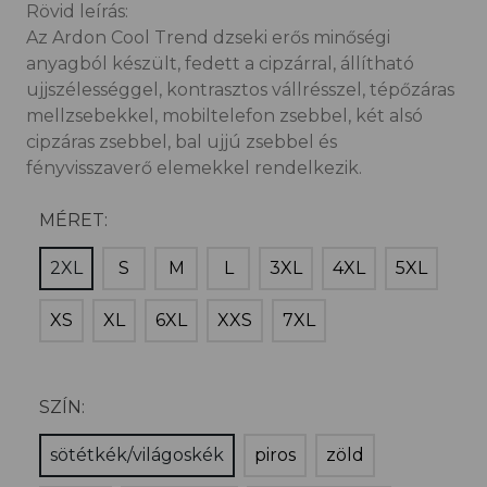
Rövid leírás:
Az Ardon Cool Trend dzseki erős minőségi
anyagból készült, fedett a cipzárral, állítható
ujjszélességgel, kontrasztos vállrésszel, tépőzáras
mellzsebekkel, mobiltelefon zsebbel, két alsó
cipzáras zsebbel, bal ujjú zsebbel és
fényvisszaverő elemekkel rendelkezik.
MÉRET:
2XL
S
M
L
3XL
4XL
5XL
XS
XL
6XL
XXS
7XL
SZÍN:
sötétkék/világoskék
piros
zöld