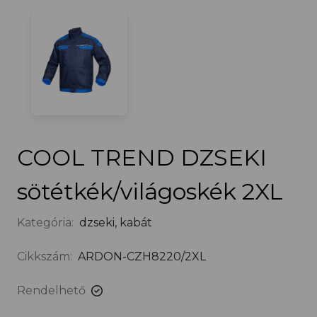
COOL TREND DZSEKI
sötétkék/világoskék 2XL
Kategória:
dzseki, kabát
Cikkszám:
ARDON-CZH8220/2XL
Rendelhető