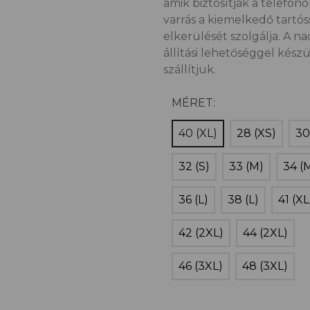
amik biztosítják a telefono
varrás a kiemelkedő tartó
elkerülését szolgálja. A na
állítási lehetőséggel kész
szállítjuk.
MÉRET:
40 (XL)
28 (XS)
30
32 (S)
33 (M)
34 (
36 (L)
38 (L)
41 (XL
42 (2XL)
44 (2XL)
46 (3XL)
48 (3XL)