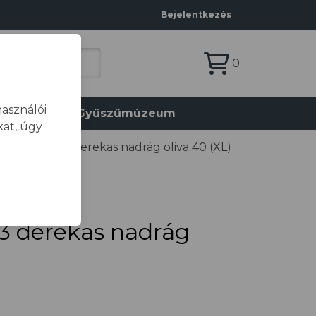
Bejelentkezés
0
asználói
olat
Gyűszűmúzeum
at, úgy
rtwest WX3 derekas nadrág oliva 40 (XL)
3 derekas nadrág