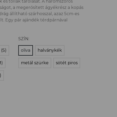
k és tollak tárolását. A háromszoros
sságot, a megerősített ágyékrész a kopás
drág állítható szárhosszal, azaz 5cm-es
ült. Egy pár ajándék térdpárnával
SZÍN:
 (S)
oliva
halványkék
M)
metál szürke
sötét piros
)