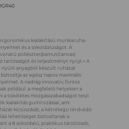
1OGR40
ergonomikus kialakítású munkaruha-
kényelmet és a sokoldalúságot. A
evonatú poliészter/pamut/canvas)
ó tartósságot és teljesítményt nyújt.+ A
 nyúló anyagból készült ruházat
biztosítja az egész napos maximális
elmet. A nadrág innovatív, fontos
nak például: a megfelelő helyeken a
ami a tökéletes mozgásszabadságot teszi
k kialakítás gumírozással, ami
ázat kicsúszását, a kétrétegű térdvédő
lási lehetőséget biztosítanak a
nt a 8 sokoldalú, praktikus tárolózseb,