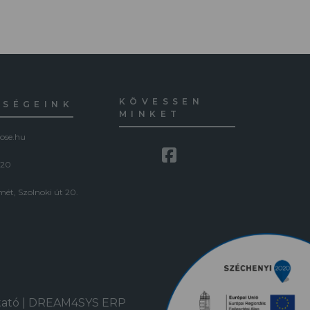
KÖVESSEN
ŐSÉGEINK
MINKET
ose.hu
120
ét, Szolnoki út 20.
tató
|
DREAM4SYS ERP