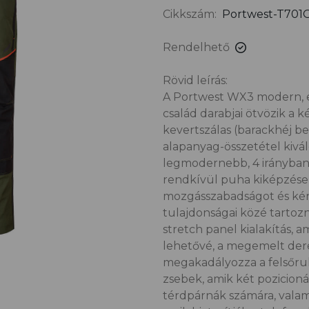
Cikkszám:
Portwest-T70
Rendelhető
Rövid leírás:
A Portwest WX3 modern, 
család darabjai ötvözik a 
kevertszálas (barackhéj b
alapanyag-összetétel kivál
legmodernebb, 4 irányban
rendkívül puha kiképzése 
mozgásszabadságot és kény
tulajdonságai közé tartoz
stretch panel kialakítás, 
lehetővé, a megemelt deré
megakadályozza a felsőruh
zsebek, amik két pozicioná
térdpárnák számára, valami