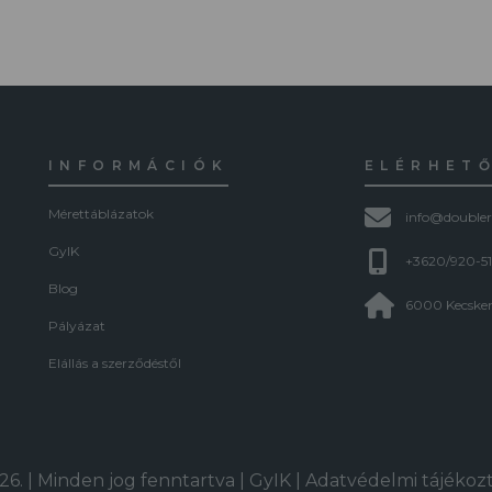
INFORMÁCIÓK
ELÉRHET
Mérettáblázatok
info@doubler
GyIK
+3620/920-5
Blog
6000 Kecskem
Pályázat
Elállás a szerződéstől
6. | Minden jog fenntartva |
GyIK
|
Adatvédelmi tájékoz