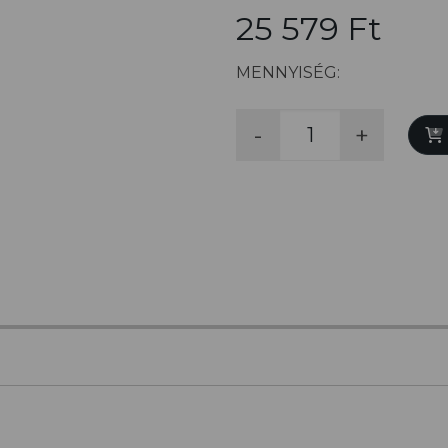
25 579 Ft
MENNYISÉG:
-
+