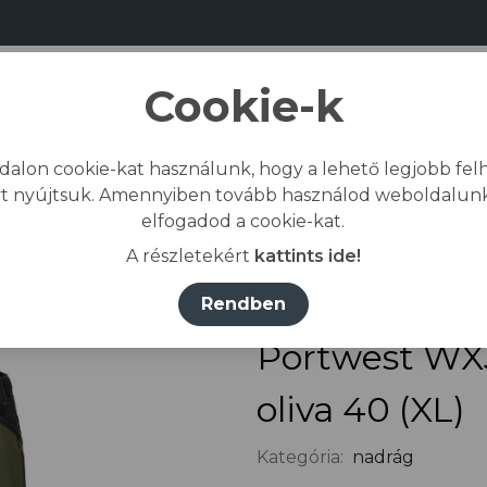
Cookie-k
dalon cookie-kat használunk, hogy a lehető legjobb felh
Bemutatkozás
Gyártás
Kapcs
t nyújtsuk. Amennyiben tovább használod weboldalunk
elfogadod a cookie-kat.
p
/
Összes termék
/
Munkaruházat
/
nadrág
/
Po
A részletekért
kattints ide!
Rendben
Portwest WX
oliva 40 (XL)
Kategória:
nadrág