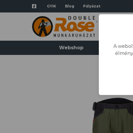
GYIK
Blog
Pályázat
A webol
Webshop
Katalógus
élmény
Kezdőla