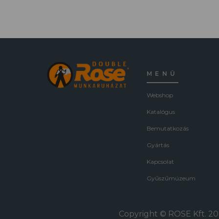
MENÜ
Webshop
Katalógus
Bemutatkozás
Gyártás
Kapcsolat
Gyűszűmúzeum
Copyright © ROSE Kft. 202