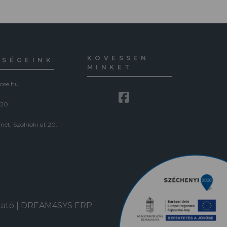
KÖVESSEN
ŐSÉGEINK
MINKET
ose.hu
120
ét, Szolnoki út 20.
tató
|
DREAM4SYS ERP