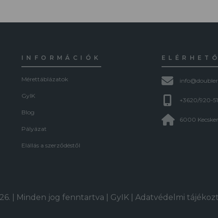
INFORMÁCIÓK
ELÉRHET
Mérettáblázatok
info@doubler
GyIK
+3620/920-5
Blog
6000 Kecskem
Pályázat
Elállás a szerződéstől
6. | Minden jog fenntartva |
GyIK
|
Adatvédelmi tájékoz