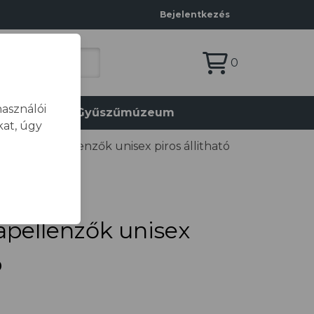
Bejelentkezés
0
asználói
olat
Gyűszűmúzeum
at, úgy
FINI® Napellenzők unisex piros állitható
pellenzők unisex
ó