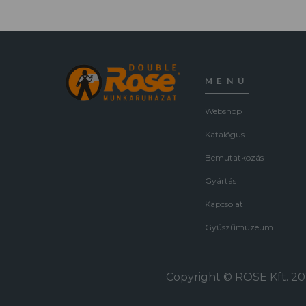
MENÜ
Webshop
Katalógus
Bemutatkozás
Gyártás
Kapcsolat
Gyűszűmúzeum
Copyright © ROSE Kft. 202