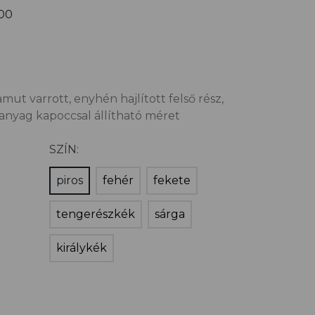
00
mut varrott, enyhén hajlított felső rész,
űanyag kapoccsal állítható méret
SZÍN:
piros
fehér
fekete
tengerészkék
sárga
királykék