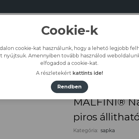
Cookie-k
dalon cookie-kat használunk, hogy a lehető legjobb felh
Bemutatkozás
Gyártás
Kapcs
t nyújtsuk. Amennyiben tovább használod weboldalunk
elfogadod a cookie-kat.
őlap
/
Összes termék
/
Fejvédelem
/
sapka
/
MAL
A részletekért
kattints ide!
Rendben
MALFINI® Na
piros állithat
Kategória:
sapka