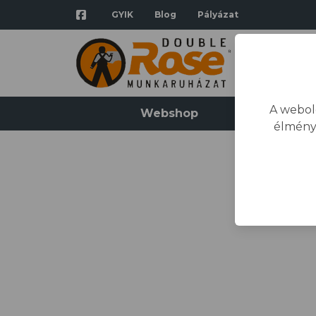
GYIK
Blog
Pályázat
A webol
Webshop
Katalógus
élmény
Kezd