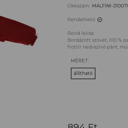
Cikkszám:
MALFINI-31007
Rendelhető
Rövid leírás:
Bordázott szövet, 100 % pa
frottír nedvszívó pánt, m
MÉRET:
állitható
894 Ft