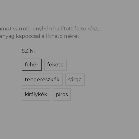
mut varrott, enyhén hajlított felső rész,
űanyag kapoccsal állítható méret
SZÍN:
fehér
fekete
tengerészkék
sárga
királykék
piros