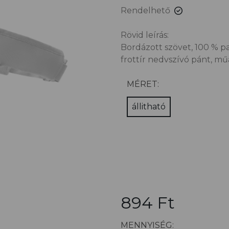
Rendelhető
Rövid leírás:
Bordázott szövet, 100 % pa
frottír nedvszívó pánt, m
MÉRET:
állitható
894 Ft
MENNYISÉG: