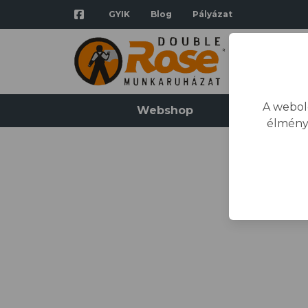
GYIK
Blog
Pályázat
A webol
Webshop
Katalógus
élmény