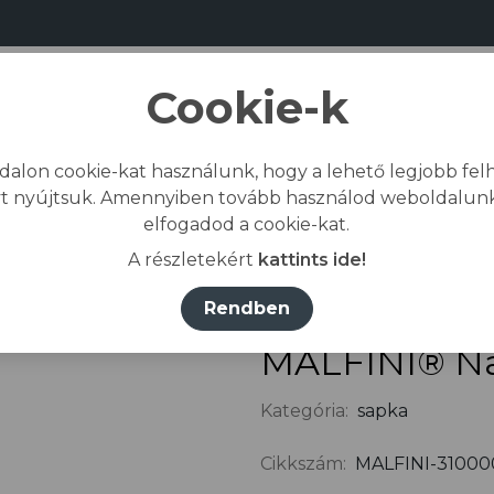
Cookie-k
dalon cookie-kat használunk, hogy a lehető legjobb felh
Bemutatkozás
Gyártás
Kapcs
t nyújtsuk. Amennyiben tovább használod weboldalunk
elfogadod a cookie-kat.
Kezdőlap
/
Összes termék
/
Fejvédelem
/
A részletekért
kattints ide!
Rendben
MALFINI® Na
Kategória:
sapka
Cikkszám:
MALFINI-31000