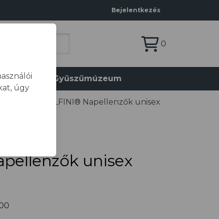
Bejelentkezés
0
asználói
olat
Gyűszűmúzeum
at, úgy
sapka
/
MALFINI® Napellenzők unisex
pellenzők unisex
00