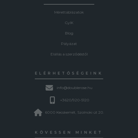
Mérettáblázatok
GyIK
Blog
Pályázat
Elállás a szerződéstől
ELÉRHETŐSÉGEINK
info@doublerose.hu
+3620/920-5120
6000 Kecskemét, Szolnoki út 20.
KÖVESSEN MINKET