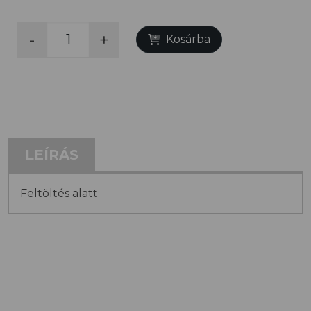
-
+
Kosárba
LEÍRÁS
Feltöltés alatt