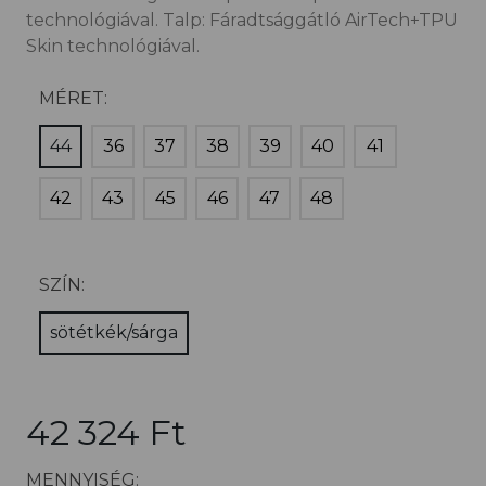
technológiával. Talp: Fáradtsággátló AirTech+TPU
Skin technológiával.
MÉRET:
44
36
37
38
39
40
41
42
43
45
46
47
48
SZÍN:
sötétkék/sárga
42 324 Ft
MENNYISÉG: