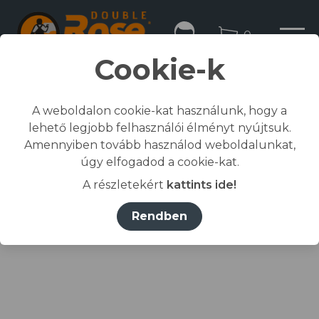
0
Cookie-k
A weboldalon cookie-kat használunk, hogy a
lehető legjobb felhasználói élményt nyújtsuk.
Kezdőlap
Amennyiben tovább használod weboldalunkat,
/
Összes termék
úgy elfogadod a cookie-kat.
/
Lábvédelem
A részletekért
kattints ide!
/
cipő
/
BASE Paddle munkavédelmi cipő S1P SRC
Rendben
sötétkék/sárga 44