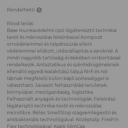
Rendelhető
Rövid leírás:
Base munkavédelmi cipő légáteresztő technikai
textil és mikroszálas felsőrésszel.Kompozit
orrvédelemmel és talpátszúrás elleni
védelemmel ellátott, ütéscsillapítás a saroknál. A
minél nagyobb tartósság érdekében orrborítással
rendelkezik. Antisztatikus és szénhidrogéneknek
ellenálló egyedi kialakítású talp,a férfi és női
lábnak megfelelő külön kapli szélességgel is
választható. Javasolt felhasználási területek:
könnyűipar, mezőgazdaság, logisztika.
Felhasznált anyagok és technológiák: Felsőrész:
légátersztő technikai textil és mikroszálas
microfibre. Bélés: SmellStop szagsemlegesítő és
antibakteriális technológiával. Középtalp: Fresh'n
Flex technológiával. Kapli: SlimCap