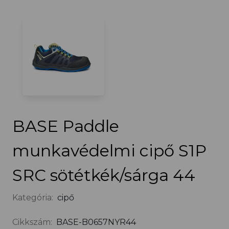
BASE Paddle
munkavédelmi cipő S1P
SRC sötétkék/sárga 44
Kategória:
cipő
Cikkszám:
BASE-B0657NYR44