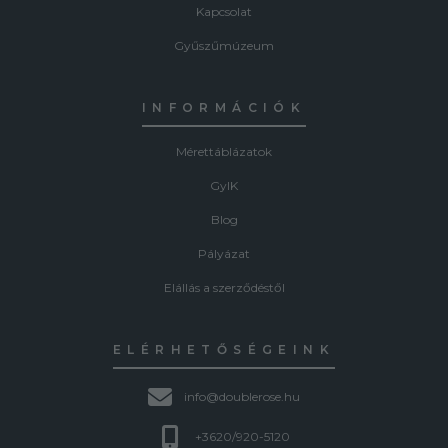
Kapcsolat
Gyűszűmúzeum
INFORMÁCIÓK
Mérettáblázatok
GyIK
Blog
Pályázat
Elállás a szerződéstől
ELÉRHETŐSÉGEINK
info@doublerose.hu
+3620/920-5120