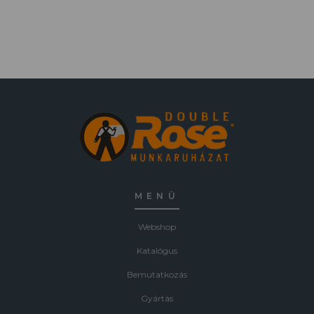
MENÜ
Webshop
Katalógus
Bemutatkozás
Gyártás