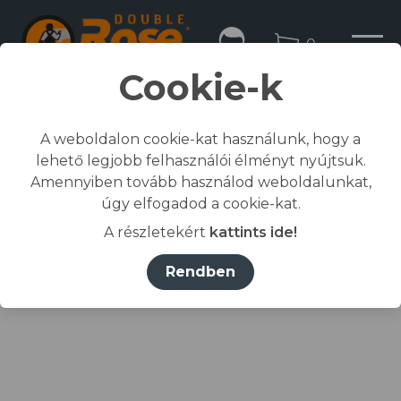
0
Cookie-k
A weboldalon cookie-kat használunk, hogy a
lehető legjobb felhasználói élményt nyújtsuk.
Kezdőlap
Amennyiben tovább használod weboldalunkat,
/
Összes termék
úgy elfogadod a cookie-kat.
/
Kiegészítők
A részletekért
kattints ide!
/
Frottír
/
MALFINI® Fürdőlepedő unisex
Rendben