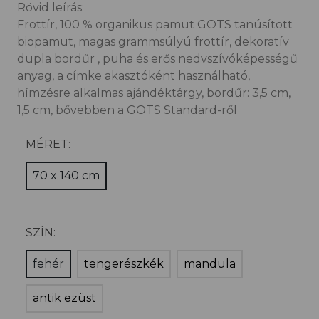
Rövid leírás:
Frottír, 100 % organikus pamut GOTS tanúsított
biopamut, magas grammsúlyú frottír, dekoratív
dupla bordűr , puha és erős nedvszívóképességű
anyag, a címke akasztóként használható,
hímzésre alkalmas ajándéktárgy, bordűr: 3,5 cm,
1,5 cm, bővebben a GOTS Standard-ről
MÉRET:
70 x 140 cm
SZÍN:
fehér
tengerészkék
mandula
antik ezüst