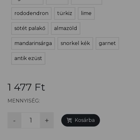
rododendron
türkiz
lime
sötét palakő
almazöld
mandarinsárga
snorkel kék
garnet
antik ezüst
1 477 Ft
MENNYISÉG:
-
+
Kosárba