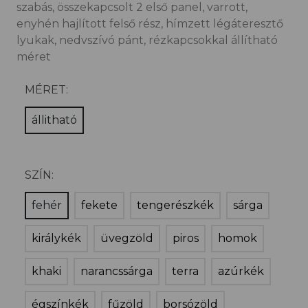
szabás, összekapcsolt 2 első panel, varrott,
enyhén hajlított felső rész, hímzett légáteresztő
lyukak, nedvszívó pánt, rézkapcsokkal állítható
méret
MÉRET:
állitható
SZÍN:
fehér
fekete
tengerészkék
sárga
királykék
üvegzöld
piros
homok
khaki
narancssárga
terra
azúrkék
égszínkék
fűzöld
borsózöld