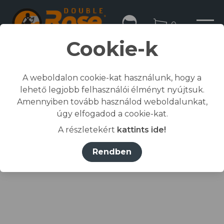
0
Cookie-k
A weboldalon cookie-kat használunk, hogy a
lehető legjobb felhasználói élményt nyújtsuk.
Kezdőlap
Amennyiben tovább használod weboldalunkat,
/
Összes termék
úgy elfogadod a cookie-kat.
/
Fejvédelem
A részletekért
kattints ide!
/
sapka
/
MALFINI® Sapka unisex
Rendben