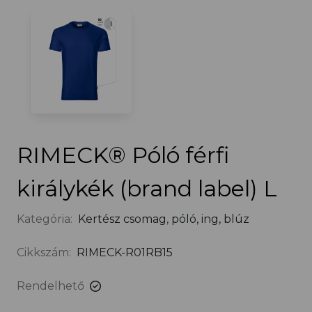
RIMECK® Póló férfi
királykék (brand label) L
Kategória:
Kertész csomag
,
póló, ing, blúz
Cikkszám:
RIMECK-R01RB15
Rendelhető