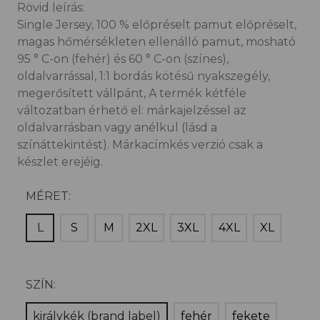
Rövid leírás:
Single Jersey, 100 % előpréselt pamut előpréselt,
magas hőmérsékleten ellenálló pamut, mosható
95 ° C-on (fehér) és 60 ° C-on (színes),
oldalvarrással, 1:1 bordás kötésű nyakszegély,
megerősített vállpánt, A termék kétféle
változatban érhető el: márkajelzéssel az
oldalvarrásban vagy anélkül (lásd a
színáttekintést). Márkacímkés verzió csak a
készlet erejéig.
MÉRET:
L
S
M
2XL
3XL
4XL
XL
SZÍN:
királykék (brand label)
fehér
fekete