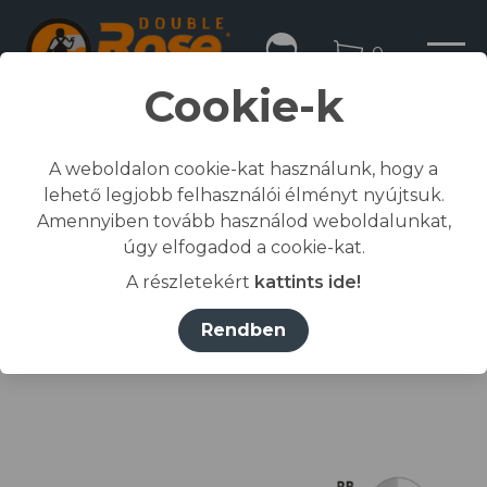
0
Cookie-k
A weboldalon cookie-kat használunk, hogy a
lehető legjobb felhasználói élményt nyújtsuk.
Kezdőlap
Amennyiben tovább használod weboldalunkat,
/
Összes termék
úgy elfogadod a cookie-kat.
/
Munkaruházat
A részletekért
kattints ide!
/
póló, ing, blúz
/
RIMECK® Póló férfi királykék (brand label) L
Rendben