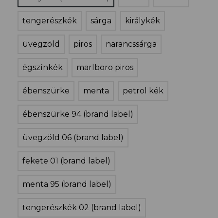
tengerészkék
sárga
királykék
üvegzöld
piros
narancssárga
égszínkék
marlboro piros
ébenszürke
menta
petrol kék
ébenszürke 94 (brand label)
üvegzöld 06 (brand label)
fekete 01 (brand label)
menta 95 (brand label)
tengerészkék 02 (brand label)