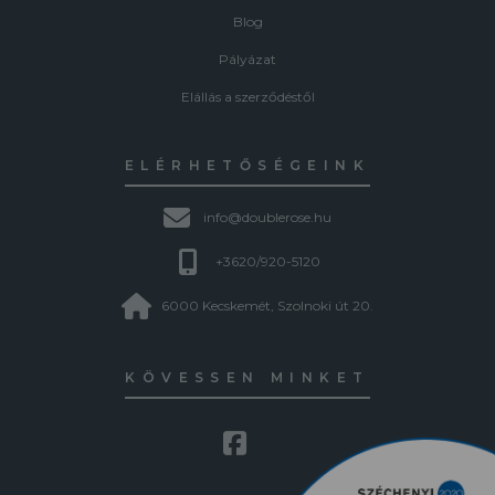
Blog
Pályázat
Elállás a szerződéstől
ELÉRHETŐSÉGEINK
info@doublerose.hu
+3620/920-5120
6000 Kecskemét, Szolnoki út 20.
KÖVESSEN MINKET