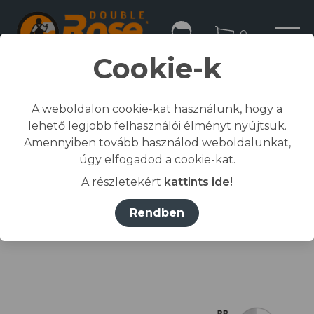
0
Cookie-k
A weboldalon cookie-kat használunk, hogy a
lehető legjobb felhasználói élményt nyújtsuk.
Kezdőlap
Amennyiben tovább használod weboldalunkat,
/
Összes termék
úgy elfogadod a cookie-kat.
/
Munkaruházat
A részletekért
kattints ide!
/
póló, ing, blúz
/
RIMECK® Póló férfi királykék (brand label) S
Rendben