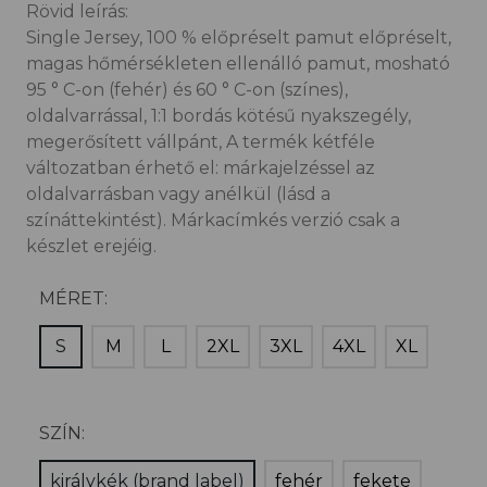
Rövid leírás:
Single Jersey, 100 % előpréselt pamut előpréselt,
magas hőmérsékleten ellenálló pamut, mosható
95 ° C-on (fehér) és 60 ° C-on (színes),
oldalvarrással, 1:1 bordás kötésű nyakszegély,
megerősített vállpánt, A termék kétféle
változatban érhető el: márkajelzéssel az
oldalvarrásban vagy anélkül (lásd a
színáttekintést). Márkacímkés verzió csak a
készlet erejéig.
MÉRET:
S
M
L
2XL
3XL
4XL
XL
SZÍN:
királykék (brand label)
fehér
fekete