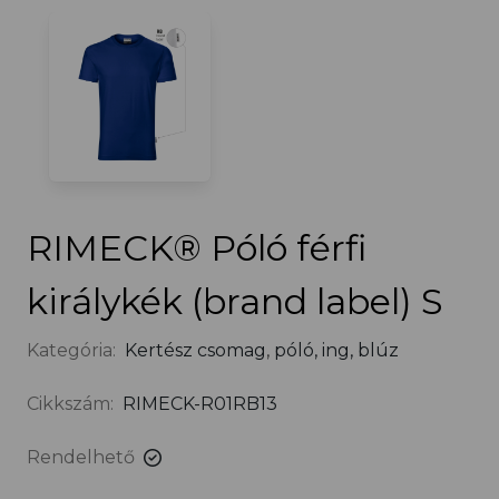
RIMECK® Póló férfi
királykék (brand label) S
Kategória:
Kertész csomag
,
póló, ing, blúz
Cikkszám:
RIMECK-R01RB13
Rendelhető