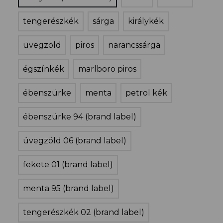
tengerészkék
sárga
királykék
üvegzöld
piros
narancssárga
égszínkék
marlboro piros
ébenszürke
menta
petrol kék
ébenszürke 94 (brand label)
üvegzöld 06 (brand label)
fekete 01 (brand label)
menta 95 (brand label)
tengerészkék 02 (brand label)