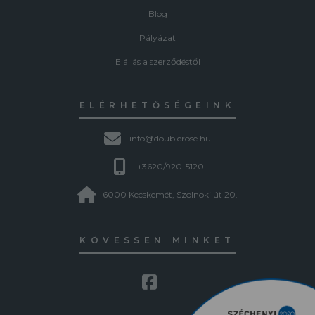
Blog
Pályázat
Elállás a szerződéstől
ELÉRHETŐSÉGEINK
info@doublerose.hu
+3620/920-5120
6000 Kecskemét, Szolnoki út 20.
KÖVESSEN MINKET