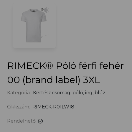
RIMECK® Póló férfi fehér
00 (brand label) 3XL
Kategória:
Kertész csomag
,
póló, ing, blúz
Cikkszám:
RIMECK-R01LW18
Rendelhető