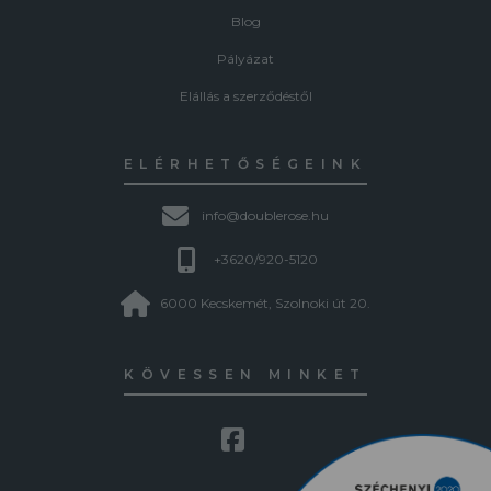
Blog
Pályázat
Elállás a szerződéstől
ELÉRHETŐSÉGEINK
info@doublerose.hu
+3620/920-5120
6000 Kecskemét, Szolnoki út 20.
KÖVESSEN MINKET