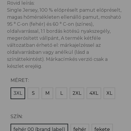
Rövid leírás:
Single Jersey, 100 % előpréselt pamut előpréselt,
magas hőmérsékleten ellenálló pamut, mosható
95 ° C-on (fehér) és 60 ° C-on (színes),
oldalvarrással, 1:1 bordás kötésű nyakszegély,
megerősített vállpánt, A termék kétféle
változatban érhető el: márkajelzéssel az
oldalvarrásban vagy anélkül (lásd a
színáttekintést). Márkacímkés verzió csak a
készlet erejéig.
MÉRET:
3XL
S
M
L
2XL
4XL
XL
SZÍN:
fehér 00 (brand label)
fehér
fekete