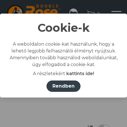
0
Cookie-k
A weboldalon cookie-kat használunk, hogy a
lehető legjobb felhasználói élményt nyújtsuk.
Kezdőlap
Amennyiben tovább használod weboldalunkat,
/
Összes termék
úgy elfogadod a cookie-kat.
/
Munkaruházat
A részletekért
kattints ide!
/
póló, ing, blúz
/
RIMECK® Póló férfi fehér 00 (brand label) 3XL
Rendben