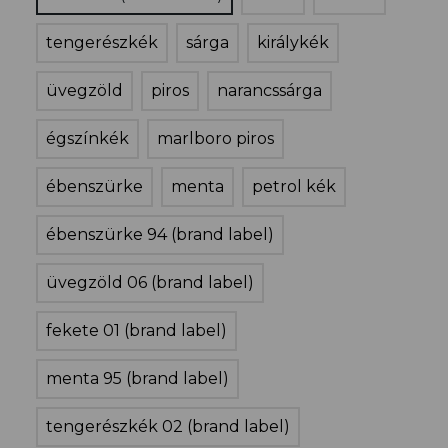
tengerészkék
sárga
királykék
üvegzöld
piros
narancssárga
égszínkék
marlboro piros
ébenszürke
menta
petrol kék
ébenszürke 94 (brand label)
üvegzöld 06 (brand label)
fekete 01 (brand label)
menta 95 (brand label)
tengerészkék 02 (brand label)