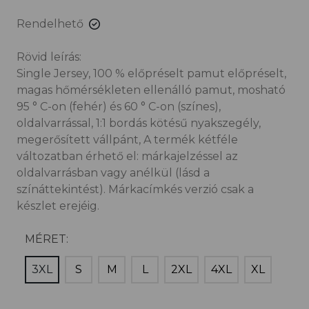
Rendelhető
Rövid leírás:
Single Jersey, 100 % előpréselt pamut előpréselt,
magas hőmérsékleten ellenálló pamut, mosható
95 ° C-on (fehér) és 60 ° C-on (színes),
oldalvarrással, 1:1 bordás kötésű nyakszegély,
megerősített vállpánt, A termék kétféle
változatban érhető el: márkajelzéssel az
oldalvarrásban vagy anélkül (lásd a
színáttekintést). Márkacímkés verzió csak a
készlet erejéig.
MÉRET:
3XL
S
M
L
2XL
4XL
XL