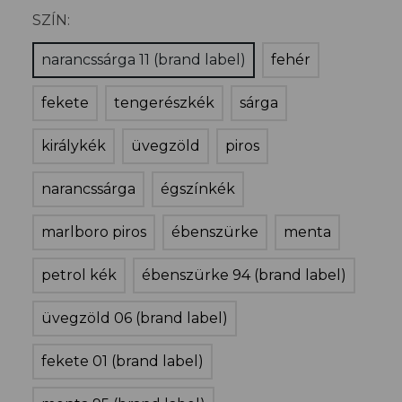
SZÍN:
narancssárga 11 (brand label)
fehér
fekete
tengerészkék
sárga
királykék
üvegzöld
piros
narancssárga
égszínkék
marlboro piros
ébenszürke
menta
petrol kék
ébenszürke 94 (brand label)
üvegzöld 06 (brand label)
fekete 01 (brand label)