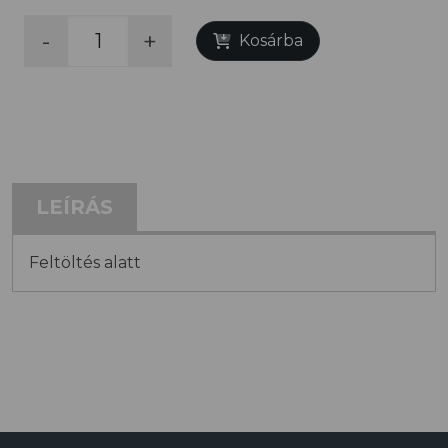
-
+
Kosárba
LEÍRÁS
Feltöltés alatt