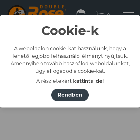
0
Cookie-k
A weboldalon cookie-kat használunk, hogy a
lehető legjobb felhasználói élményt nyújtsuk.
Kezdőlap
Amennyiben tovább használod weboldalunkat,
/
Összes termék
úgy elfogadod a cookie-kat.
/
Munkaruházat
A részletekért
kattints ide!
/
póló, ing, blúz
/
RIMECK® Póló férfi narancssárga 11 (brand label)
Rendben
3XL