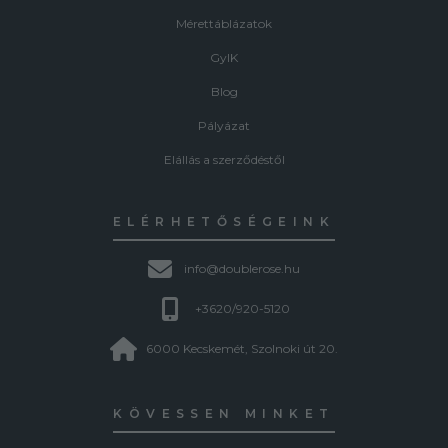
Mérettáblázatok
GyIK
Blog
Pályázat
Elállás a szerződéstől
ELÉRHETŐSÉGEINK
info@doublerose.hu
+3620/920-5120
6000 Kecskemét, Szolnoki út 20.
KÖVESSEN MINKET