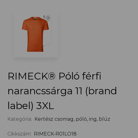
RIMECK® Póló férfi
narancssárga 11 (brand
label) 3XL
Kategória:
Kertész csomag
,
póló, ing, blúz
Cikkszám:
RIMECK-R01LO18