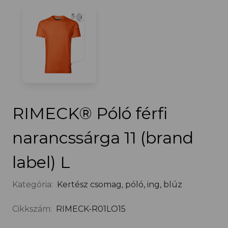
RIMECK® Póló férfi
narancssárga 11 (brand
label) L
Kategória:
Kertész csomag
,
póló, ing, blúz
Cikkszám:
RIMECK-R01LO15