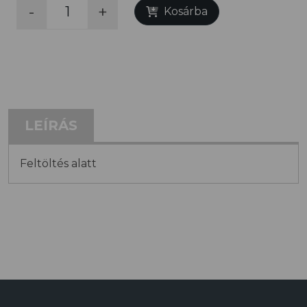
-
+
Kosárba
LEÍRÁS
Feltöltés alatt