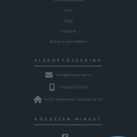
GyIK
Blog
Pályázat
Elállás a szerződéstől
ELÉRHETŐSÉGEINK
info@doublerose.hu
+3620/920-5120
6000 Kecskemét, Szolnoki út 20.
KÖVESSEN MINKET