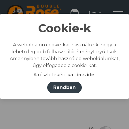
0
Cookie-k
A weboldalon cookie-kat használunk, hogy a
lehető legjobb felhasználói élményt nyújtsuk.
Kezdőlap
Amennyiben tovább használod weboldalunkat,
/
Összes termék
úgy elfogadod a cookie-kat.
/
Munkaruházat
A részletekért
kattints ide!
/
póló, ing, blúz
/
RIMECK® Póló férfi narancssárga 11 (brand label) L
Rendben