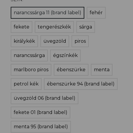
narancssárga 11 (brand label)
fehér
fekete
tengerészkék
sárga
királykék
üvegzöld
piros
narancssárga
égszínkék
marlboro piros
ébenszürke
menta
petrol kék
ébenszürke 94 (brand label)
üvegzöld 06 (brand label)
fekete 01 (brand label)
menta 95 (brand label)