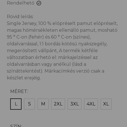
Rendelhető
Rövid leírás:
Single Jersey, 100 % előpréselt pamut előpréselt,
magas hőmérsékleten ellenálló pamut, mosható
95 ° C-on (fehér) és 60 ° C-on (színes),
oldalvarrással, 1:1 bordás kötésű nyakszegély,
megerősített vállpánt, A termék kétféle
változatban érhető el: márkajelzéssel az
oldalvarrásban vagy anélkül (lásd a
színáttekintést). Márkacímkés verzió csak a
készlet erejéig.
MÉRET:
L
S
M
2XL
3XL
4XL
XL
SZÍN: