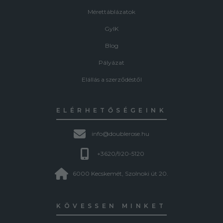
Mérettáblázatok
GyIK
Blog
Pályázat
Elállás a szerződéstől
ELÉRHETŐSÉGEINK
info@doublerose.hu
+3620/920-5120
6000 Kecskemét, Szolnoki út 20.
KÖVESSEN MINKET