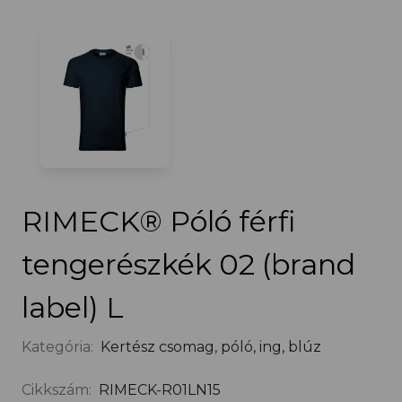
RIMECK® Póló férfi
tengerészkék 02 (brand
label) L
Kategória:
Kertész csomag
,
póló, ing, blúz
Cikkszám:
RIMECK-R01LN15