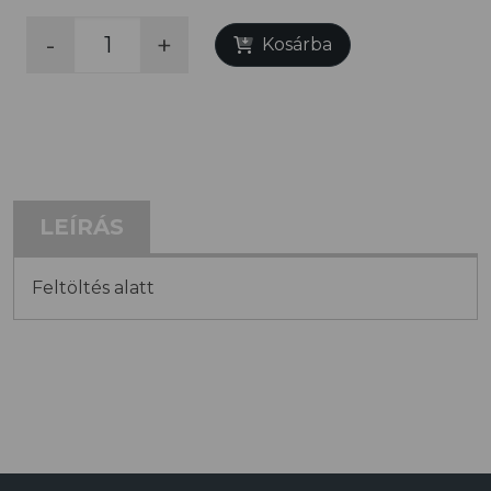
-
+
Kosárba
LEÍRÁS
Feltöltés alatt