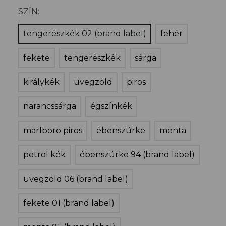
SZÍN:
tengerészkék 02 (brand label)
fehér
fekete
tengerészkék
sárga
királykék
üvegzöld
piros
narancssárga
égszínkék
marlboro piros
ébenszürke
menta
petrol kék
ébenszürke 94 (brand label)
üvegzöld 06 (brand label)
fekete 01 (brand label)