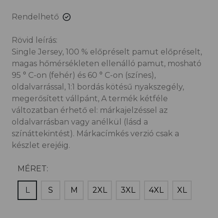
Rendelhető
Rövid leírás:
Single Jersey, 100 % előpréselt pamut előpréselt,
magas hőmérsékleten ellenálló pamut, mosható
95 ° C-on (fehér) és 60 ° C-on (színes),
oldalvarrással, 1:1 bordás kötésű nyakszegély,
megerősített vállpánt, A termék kétféle
változatban érhető el: márkajelzéssel az
oldalvarrásban vagy anélkül (lásd a
színáttekintést). Márkacímkés verzió csak a
készlet erejéig.
MÉRET:
L
S
M
2XL
3XL
4XL
XL