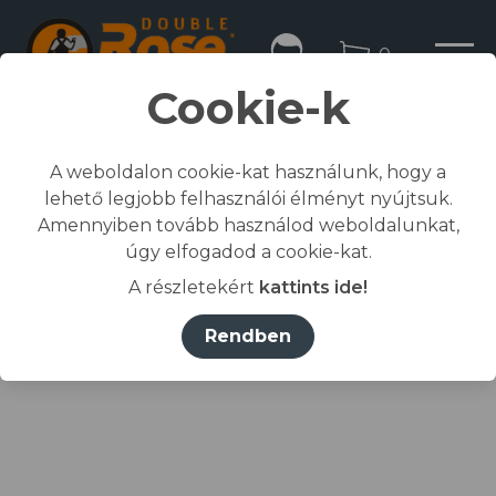
0
Cookie-k
A weboldalon cookie-kat használunk, hogy a
lehető legjobb felhasználói élményt nyújtsuk.
Kezdőlap
Amennyiben tovább használod weboldalunkat,
/
Összes termék
úgy elfogadod a cookie-kat.
/
Munkaruházat
A részletekért
kattints ide!
/
póló, ing, blúz
/
RIMECK® Póló férfi tengerészkék 02 (brand label)
Rendben
L