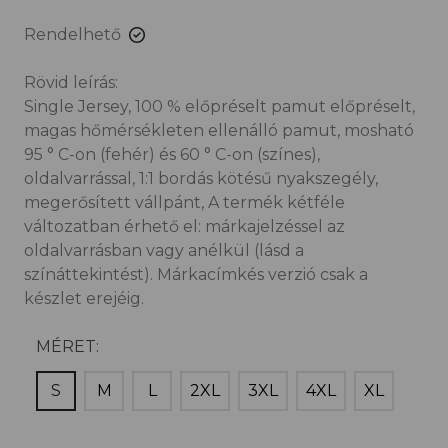
Rendelhető
Rövid leírás:
Single Jersey, 100 % előpréselt pamut előpréselt,
magas hőmérsékleten ellenálló pamut, mosható
95 ° C-on (fehér) és 60 ° C-on (színes),
oldalvarrással, 1:1 bordás kötésű nyakszegély,
megerősített vállpánt, A termék kétféle
változatban érhető el: márkajelzéssel az
oldalvarrásban vagy anélkül (lásd a
színáttekintést). Márkacímkés verzió csak a
készlet erejéig.
MÉRET:
S
M
L
2XL
3XL
4XL
XL