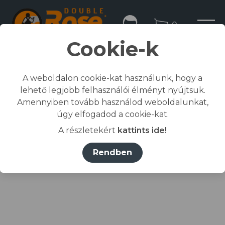
0
Cookie-k
A weboldalon cookie-kat használunk, hogy a
lehető legjobb felhasználói élményt nyújtsuk.
Kezdőlap
Amennyiben tovább használod weboldalunkat,
/
Összes termék
úgy elfogadod a cookie-kat.
/
Munkaruházat
A részletekért
kattints ide!
/
póló, ing, blúz
/
RIMECK® Póló férfi tengerészkék 02 (brand label)
Rendben
S