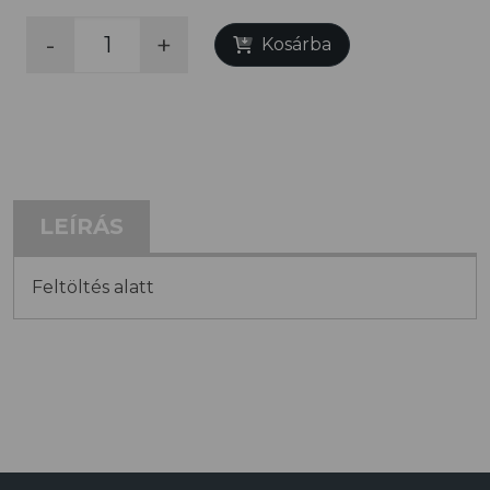
-
+
Kosárba
LEÍRÁS
Feltöltés alatt