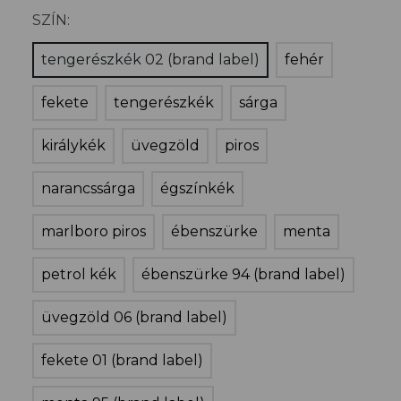
SZÍN:
tengerészkék 02 (brand label)
fehér
fekete
tengerészkék
sárga
királykék
üvegzöld
piros
narancssárga
égszínkék
marlboro piros
ébenszürke
menta
petrol kék
ébenszürke 94 (brand label)
üvegzöld 06 (brand label)
fekete 01 (brand label)