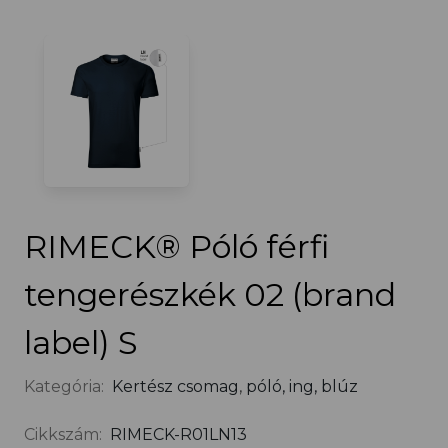
RIMECK® Póló férfi
tengerészkék 02 (brand
label) S
Kategória:
Kertész csomag
,
póló, ing, blúz
Cikkszám:
RIMECK-R01LN13