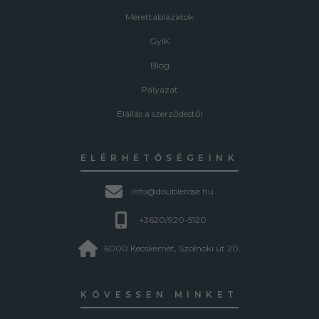
Mérettáblázatok
GyIK
Blog
Pályázat
Elállás a szerződéstől
ELÉRHETŐSÉGEINK
info@doublerose.hu
+3620/920-5120
6000 Kecskemét, Szolnoki út 20.
KÖVESSEN MINKET