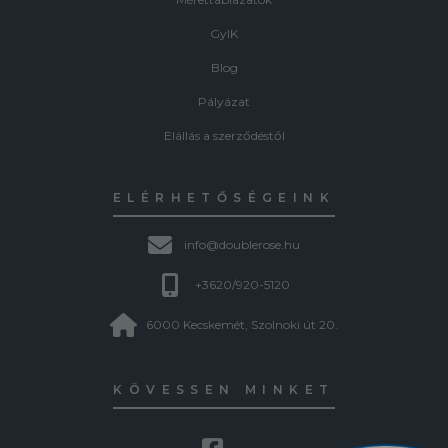
GyIK
Blog
Pályázat
Elállás a szerződéstől
ELÉRHETŐSÉGEINK
info@doublerose.hu
+3620/920-5120
6000 Kecskemét, Szolnoki út 20.
KÖVESSEN MINKET