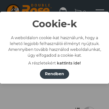
0
Cookie-k
A weboldalon cookie-kat használunk, hogy a
lehető legjobb felhasználói élményt nyújtsuk.
Kezdőlap
Amennyiben tovább használod weboldalunkat,
/
Összes termék
úgy elfogadod a cookie-kat.
/
Munkaruházat
A részletekért
kattints ide!
/
póló, ing, blúz
/
RIMECK® Póló férfi menta 95 (brand label) 3XL
Rendben