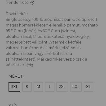
Rendelhető
Rövid leírás:
Single Jersey, 100 % előpréselt pamut előpréselt,
magas hőmérsékleten ellenálló pamut, mosható
95 ° C-on (fehér) és 60 ° C-on (színes),
oldalvarrással, 1:1 bordás kötésű nyakszegély,
megerősített vállpánt, A termék kétféle
változatban érhető el: márkajelzéssel az
oldalvarrásban vagy anélkül (lásd a
színáttekintést). Márkacímkés verzió csak a
készlet erejéig.
MÉRET:
3XL
S
M
L
2XL
4XL
XL
SZÍN: