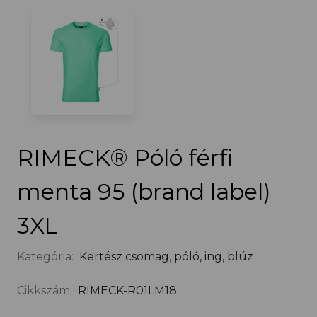
RIMECK® Póló férfi
menta 95 (brand label)
3XL
Kategória:
Kertész csomag
,
póló, ing, blúz
Cikkszám:
RIMECK-R01LM18