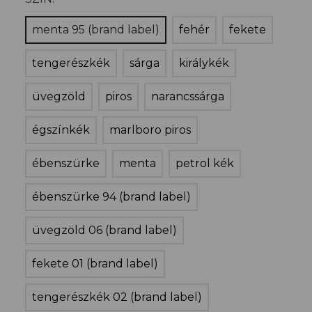
menta 95 (brand label)
fehér
fekete
tengerészkék
sárga
királykék
üvegzöld
piros
narancssárga
égszínkék
marlboro piros
ébenszürke
menta
petrol kék
ébenszürke 94 (brand label)
üvegzöld 06 (brand label)
fekete 01 (brand label)
tengerészkék 02 (brand label)