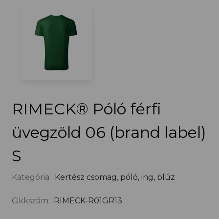
RIMECK® Póló férfi
üvegzöld 06 (brand label)
S
Kategória:
Kertész csomag
,
póló, ing, blúz
Cikkszám:
RIMECK-R01GR13