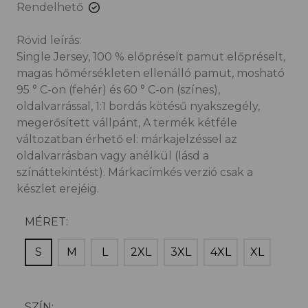
Rendelhető
Rövid leírás:
Single Jersey, 100 % előpréselt pamut előpréselt,
magas hőmérsékleten ellenálló pamut, mosható
95 ° C-on (fehér) és 60 ° C-on (színes),
oldalvarrással, 1:1 bordás kötésű nyakszegély,
megerősített vállpánt, A termék kétféle
változatban érhető el: márkajelzéssel az
oldalvarrásban vagy anélkül (lásd a
színáttekintést). Márkacímkés verzió csak a
készlet erejéig.
MÉRET:
S
M
L
2XL
3XL
4XL
XL
SZÍN: