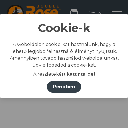
0
Cookie-k
A weboldalon cookie-kat használunk, hogy a
lehető legjobb felhasználói élményt nyújtsuk.
Kezdőlap
Amennyiben tovább használod weboldalunkat,
/
Összes termék
úgy elfogadod a cookie-kat.
/
Munkaruházat
A részletekért
kattints ide!
/
póló, ing, blúz
/
RIMECK® Póló férfi üvegzöld 06 (brand label) S
Rendben