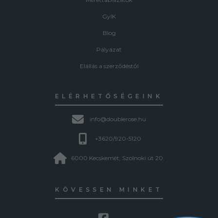
GyIK
Blog
Pályázat
Elállás a szerződéstől
ELÉRHETŐSÉGEINK
info@doublerose.hu
+3620/920-5120
6000 Kecskemét, Szolnoki út 20.
KÖVESSEN MINKET