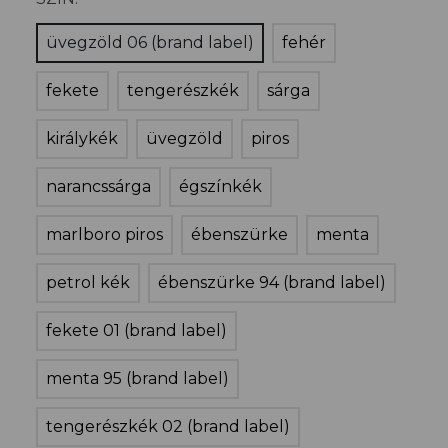
üvegzöld 06 (brand label)
fehér
fekete
tengerészkék
sárga
királykék
üvegzöld
piros
narancssárga
égszínkék
marlboro piros
ébenszürke
menta
petrol kék
ébenszürke 94 (brand label)
fekete 01 (brand label)
menta 95 (brand label)
tengerészkék 02 (brand label)