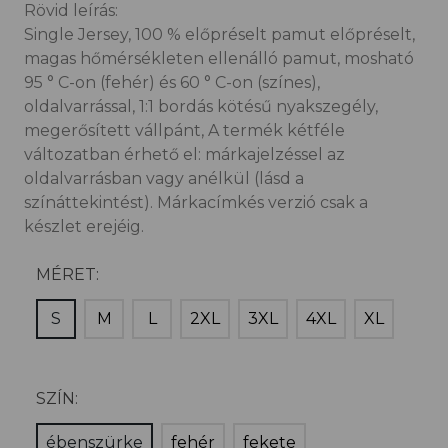
Rövid leírás:
Single Jersey, 100 % előpréselt pamut előpréselt,
magas hőmérsékleten ellenálló pamut, mosható
95 ° C-on (fehér) és 60 ° C-on (színes),
oldalvarrással, 1:1 bordás kötésű nyakszegély,
megerősített vállpánt, A termék kétféle
változatban érhető el: márkajelzéssel az
oldalvarrásban vagy anélkül (lásd a
színáttekintést). Márkacímkés verzió csak a
készlet erejéig.
MÉRET:
S
M
L
2XL
3XL
4XL
XL
SZÍN:
ébenszürke
fehér
fekete