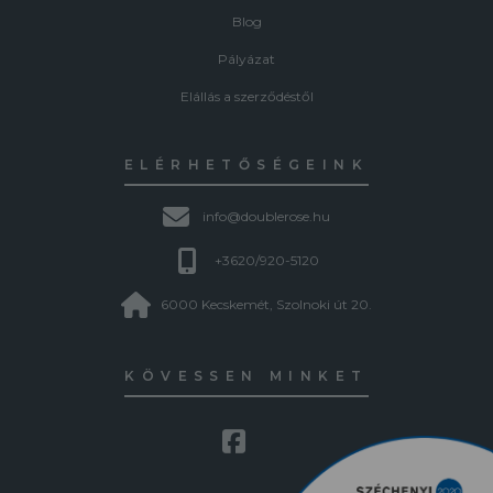
Blog
Pályázat
Elállás a szerződéstől
ELÉRHETŐSÉGEINK
info@doublerose.hu
+3620/920-5120
6000 Kecskemét, Szolnoki út 20.
KÖVESSEN MINKET