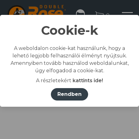
0
Cookie-k
A weboldalon cookie-kat használunk, hogy a
lehető legjobb felhasználói élményt nyújtsuk.
Kezdőlap
Amennyiben tovább használod weboldalunkat,
/
Összes termék
úgy elfogadod a cookie-kat.
/
Munkaruházat
A részletekért
kattints ide!
/
póló, ing, blúz
/
RIMECK® Póló férfi ébenszürke S
Rendben