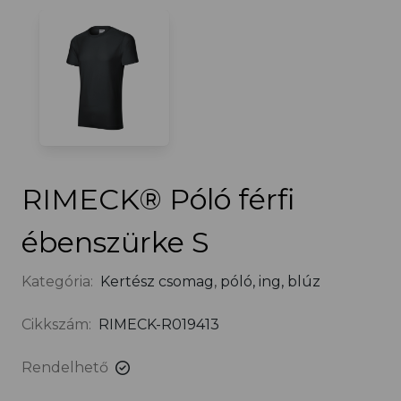
RIMECK® Póló férfi
ébenszürke S
Kategória:
Kertész csomag
,
póló, ing, blúz
Cikkszám:
RIMECK-R019413
Rendelhető