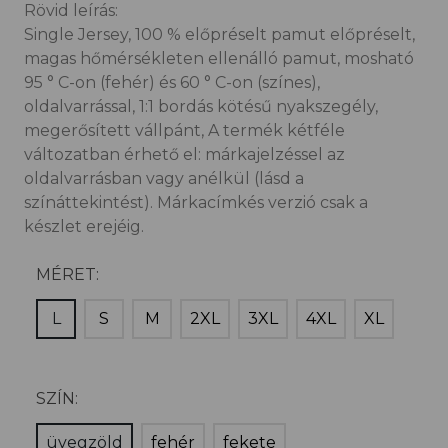
Rövid leírás:
Single Jersey, 100 % előpréselt pamut előpréselt,
magas hőmérsékleten ellenálló pamut, mosható
95 ° C-on (fehér) és 60 ° C-on (színes),
oldalvarrással, 1:1 bordás kötésű nyakszegély,
megerősített vállpánt, A termék kétféle
változatban érhető el: márkajelzéssel az
oldalvarrásban vagy anélkül (lásd a
színáttekintést). Márkacímkés verzió csak a
készlet erejéig.
MÉRET:
L
S
M
2XL
3XL
4XL
XL
SZÍN:
üvegzöld
fehér
fekete