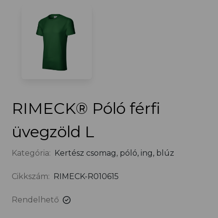
RIMECK® Póló férfi
üvegzöld L
Kategória:
Kertész csomag
,
póló, ing, blúz
Cikkszám:
RIMECK-R010615
Rendelhető