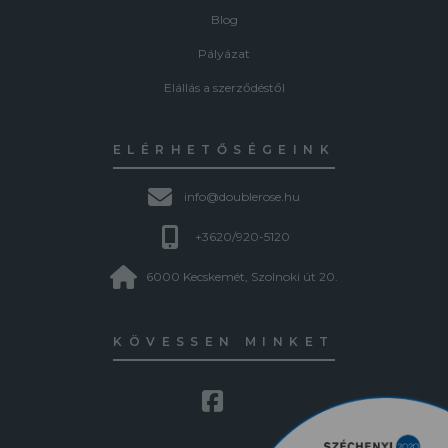
Blog
Pályázat
Elállás a szerződéstől
ELÉRHETŐSÉGEINK
info@doublerose.hu
+3620/920-5120
6000 Kecskemét, Szolnoki út 20.
KÖVESSEN MINKET