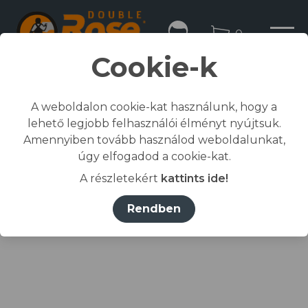
0
Cookie-k
A weboldalon cookie-kat használunk, hogy a
lehető legjobb felhasználói élményt nyújtsuk.
Kezdőlap
Amennyiben tovább használod weboldalunkat,
/
Összes termék
úgy elfogadod a cookie-kat.
/
Munkaruházat
A részletekért
kattints ide!
/
póló, ing, blúz
/
RIMECK® Póló férfi üvegzöld L
Rendben