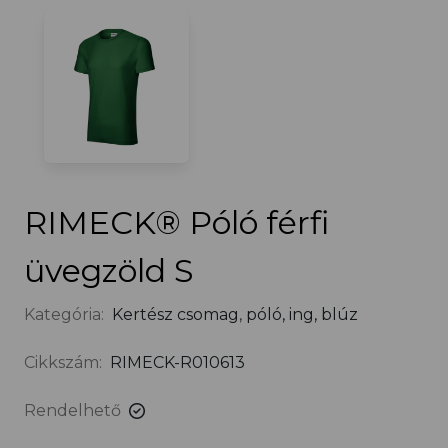
RIMECK® Póló férfi
üvegzöld S
Kategória:
Kertész csomag
,
póló, ing, blúz
Cikkszám:
RIMECK-R010613
Rendelhető