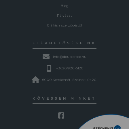
Blog
Pályázat
Elállás a szerződéstől
ELÉRHETŐSÉGEINK
info@doublerose.hu
+3620/920-5120
6000 Kecskemét, Szolnoki út 20.
KÖVESSEN MINKET