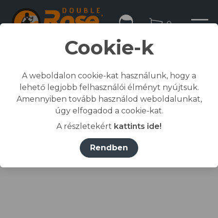
0
Cookie-k
A weboldalon cookie-kat használunk, hogy a
lehető legjobb felhasználói élményt nyújtsuk.
Kezdőlap
Amennyiben tovább használod weboldalunkat,
/
Összes termék
úgy elfogadod a cookie-kat.
/
Munkaruházat
A részletekért
kattints ide!
/
póló, ing, blúz
/
RIMECK® Póló férfi üvegzöld S
Rendben