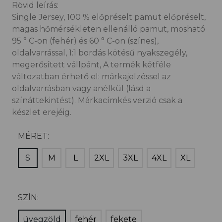
Rövid leírás:
Single Jersey, 100 % előpréselt pamut előpréselt,
magas hőmérsékleten ellenálló pamut, mosható
95 ° C-on (fehér) és 60 ° C-on (színes),
oldalvarrással, 1:1 bordás kötésű nyakszegély,
megerősített vállpánt, A termék kétféle
változatban érhető el: márkajelzéssel az
oldalvarrásban vagy anélkül (lásd a
színáttekintést). Márkacímkés verzió csak a
készlet erejéig.
MÉRET:
S
M
L
2XL
3XL
4XL
XL
SZÍN:
üvegzöld
fehér
fekete