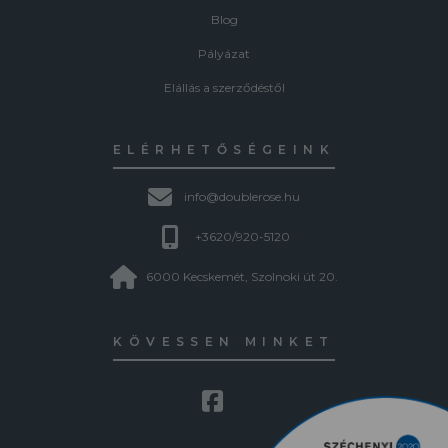
Blog
Pályázat
Elállás a szerződéstől
ELÉRHETŐSÉGEINK
info@doublerose.hu
+3620/920-5120
6000 Kecskemét, Szolnoki út 20.
KÖVESSEN MINKET