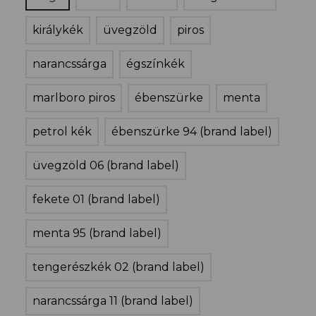
királykék
üvegzöld
piros
narancssárga
égszínkék
marlboro piros
ébenszürke
menta
petrol kék
ébenszürke 94 (brand label)
üvegzöld 06 (brand label)
fekete 01 (brand label)
menta 95 (brand label)
tengerészkék 02 (brand label)
narancssárga 11 (brand label)