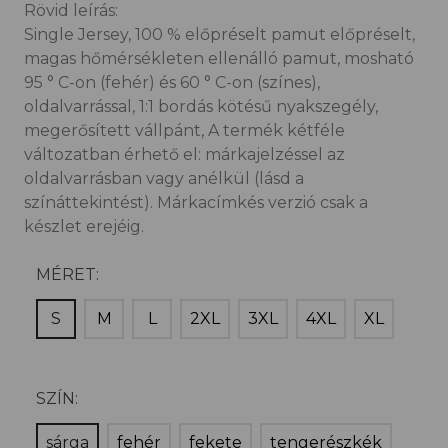
Rövid leírás:
Single Jersey, 100 % előpréselt pamut előpréselt,
magas hőmérsékleten ellenálló pamut, mosható
95 ° C-on (fehér) és 60 ° C-on (színes),
oldalvarrással, 1:1 bordás kötésű nyakszegély,
megerősített vállpánt, A termék kétféle
változatban érhető el: márkajelzéssel az
oldalvarrásban vagy anélkül (lásd a
színáttekintést). Márkacímkés verzió csak a
készlet erejéig.
MÉRET:
S
M
L
2XL
3XL
4XL
XL
SZÍN:
sárga
fehér
fekete
tengerészkék