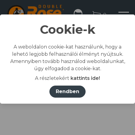
0
Cookie-k
A weboldalon cookie-kat használunk, hogy a
lehető legjobb felhasználói élményt nyújtsuk.
Kezdőlap
Amennyiben tovább használod weboldalunkat,
/
Összes termék
úgy elfogadod a cookie-kat.
/
Munkaruházat
A részletekért
kattints ide!
/
póló, ing, blúz
/
RIMECK® Póló férfi sárga S
Rendben