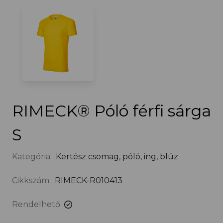
RIMECK® Póló férfi sárga
S
Kategória:
Kertész csomag
,
póló, ing, blúz
Cikkszám:
RIMECK-R010413
Rendelhető