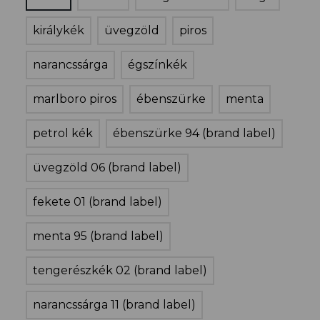
királykék
üvegzöld
piros
narancssárga
égszínkék
marlboro piros
ébenszürke
menta
petrol kék
ébenszürke 94 (brand label)
üvegzöld 06 (brand label)
fekete 01 (brand label)
menta 95 (brand label)
tengerészkék 02 (brand label)
narancssárga 11 (brand label)