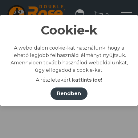
0
Cookie-k
A weboldalon cookie-kat használunk, hogy a
lehető legjobb felhasználói élményt nyújtsuk.
Kezdőlap
Amennyiben tovább használod weboldalunkat,
/
Összes termék
úgy elfogadod a cookie-kat.
/
Munkaruházat
A részletekért
kattints ide!
/
póló, ing, blúz
/
RIMECK® Póló férfi fehér L
Rendben