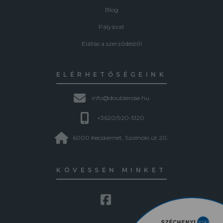
Blog
Pályázat
Elállás a szerződéstől
ELÉRHETŐSÉGEINK
info@doublerose.hu
+3620/920-5120
6000 Kecskemét, Szolnoki út 20.
KÖVESSEN MINKET