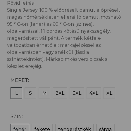
Rövid leírás:
Single Jersey, 100 % előpréselt pamut előpréselt,
magas hőmérsékleten ellenálló pamut, mosható
95 ° C-on (fehér) és 60 ° C-on (színes),
oldalvarrással, 1:1 bordás kötésű nyakszegély,
megerősített vállpánt, A termék kétféle
változatban érhető el: márkajelzéssel az
oldalvarrásban vagy anélkül (lásd a
színáttekintést). Márkacímkés verzió csak a
készlet erejéig.
MÉRET:
L
S
M
2XL
3XL
4XL
XL
SZÍN:
fehér
fekete
tengerészkék
sárga