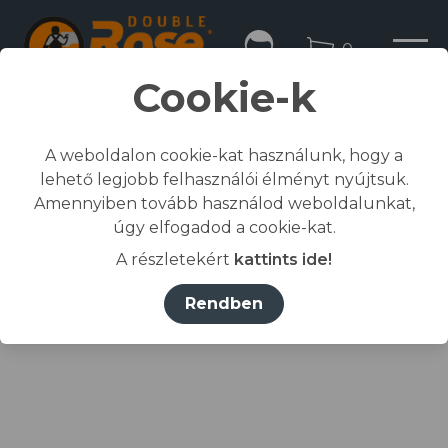
0
Cookie-k
A weboldalon cookie-kat használunk, hogy a
lehető legjobb felhasználói élményt nyújtsuk.
Kezdőlap
Amennyiben tovább használod weboldalunkat,
/
Összes termék
úgy elfogadod a cookie-kat.
/
Lábvédelem
A részletekért
kattints ide!
/
papucs
/
1371 női papucs
Rendben