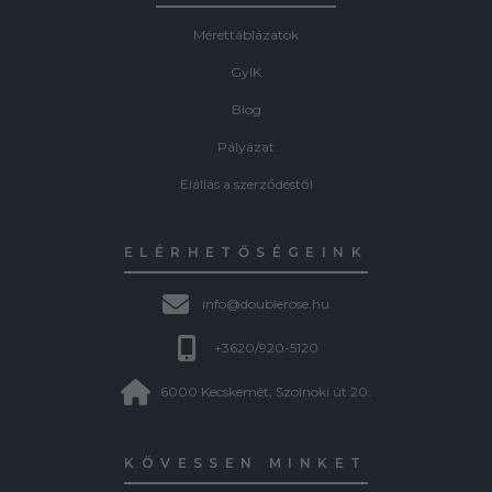
Mérettáblázatok
GyIK
Blog
Pályázat
Elállás a szerződéstől
ELÉRHETŐSÉGEINK
info@doublerose.hu
+3620/920-5120
6000 Kecskemét, Szolnoki út 20.
KÖVESSEN MINKET