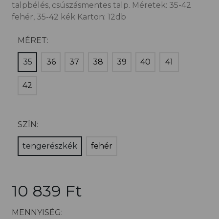
talpbélés, csúszásmentes talp. Méretek: 35-42
fehér, 35-42 kék Karton: 12db
MÉRET:
35
36
37
38
39
40
41
42
SZÍN:
tengerészkék
fehér
10 839 Ft
MENNYISÉG: