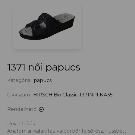
1371 női papucs
Kategória:
papucs
Cikkszám:
HIRSCH Bio Classic-1371NPFNA35
Rendelhető
Rövid leírás:
Anatómiai kialakítás, valódi bőr felsőrész. Fussbett